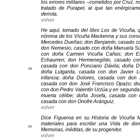
los errores militares --cometidos por Cruz, 
tratado de Purapel, al que tan enérgicam
derrota.
volver
He aquí, tomado del libro Los de Vicuña, 
nónima de los Vicuña Mackenna y sus conso
Mercedes Dueñas; don Benjamín, casado co
don Nemesio, casado con doña Manuela Su
con doña Carmen Vicuña Cañas; don El
Echaurren; don Hermenegildo, casado co
casada con don Ponciano Dávila; doña Dolo
28
doña Lutgarda, casada con don Javier Lu
infancia; doña Dolores, casada con don
casada con don José Francisco Opazo; do
con don Pedro Valentín Urzúa y en segundas
muerta célibe; doña Josefa, casada con 
casada con don Onofre Aránguiz.
volver
Dice Figueroa en su Historia de Vicuña 
materiales para escribir una Vida de don
29
Memorias, inéditas, de su progenitor.
volver