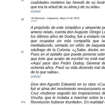
25
cualidades modelos las heredó de su ilustr
que era la virtud de su alma y de su vida».
volver
«El Mercurio», Valparaíso, Mayo 27 de 1874.
26
volver
A propósito de este simpático y atrayente p
ameno relato, cuenta don Augusto Orrego L
los últimos años de Godoy, fué a visitarlo ci
que ocupaba sin más compañía que la d
meditabundo, sentado en sillón de baqueta
náufrago de la Colonia. «¿Sabe, doctor, en 
27
Pues en el epitafio que puede ponerse sobr
que éste que acabo de escribir no está mal»
«Aquí yace don Pedro Godoy, General de
ochenta años. Pasó su vida diciendo mal de 
de lo que sabia».
volver
Dice don Agustín Edwards en su obra «Cua
fué el alma del movimiento revolucionario e
Cruz «hubiese seguido las inspiraciones de
Vicuña, que le instaba a marchar sobre la 
Revolución hubiese triunfado». En realidad 
27a