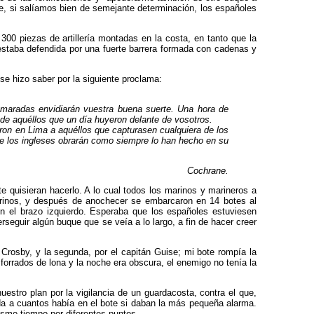
ue, si salíamos bien de semejante determinación, los españoles
00 piezas de artillería montadas en la costa, en tanto que la
staba defendida por una fuerte barrera formada con cadenas y
se hizo saber por la siguiente proclama:
amaradas envidiarán vuestra buena suerte. Una hora de
 de aquéllos que un día huyeron de­lante de vosotros.
ron en Lima a aquéllos que capturasen cual­quiera de los
ue los ingleses obrarán como siempre lo han hecho en su
Cochrane.
 quisieran hacerlo. A lo cual todos los marinos y marineros a
arinos, y después de anochecer se embarcaron en 14 botes al
en el brazo izquierdo. Esperaba que los españoles estuviesen
seguir algún buque que se veía a lo largo, a fin de hacer creer
Crosby, y la segunda, por el capitán Guise; mi bote rompía la
orrados de lona y la noche era obscura, el enemigo no tenía la
estro plan por la vigilancia de un guardacosta, contra el que,
ida a cuantos había en el bote si daban la más pequeña alarma.
mismo tiempo por diferentes puntos.