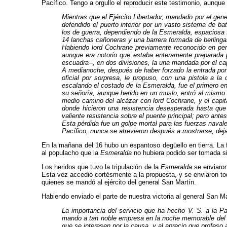
Pacífico. Ten­go a orgullo el reproducir este testimonio, aunq
Mientras que el Ejército Libertador, mandado por el gene
defendido el puerto interior por un vasto sistema de 
los de guerra, dependiendo de la Esmeralda, espaciosa f
14 lanchas cañoneras y una barrera formada de berling
Habiendo lord Cochrane previamente reconocido en pers
aunque era notorio que estaba enteramente preparada p
escuadra--, en dos divisiones, la una mandada por el ca
A medianoche, después de haber forzado la entrada por 
oficial por sorpresa, le propuso, con una pistola a la
escalando el costado de la Esmeralda, fue el pri­mero en 
su señoría, aunque herido en un muslo, entró al mismo 
medio camino del alcázar con lord Cochrane, y el capitá
donde hicieron una resistencia desesperada hasta qu
valiente resis­tencia sobre el puente principal; pero ante
Esta pérdida fue un golpe mortal para las fuerzas na­v
Pacífico, nunca se atrevieron después a mos­trarse, dej
En la mañana del 16 hubo un espantoso degüello en tierra. La
al populacho que la
Esmeralda
no hubiera podido ser tomada si
Los heridos que tuvo la tripulación de la
Esmeralda
se enviaron 
Esta vez accedió cortésmente a la propuesta, y se enviaron tod
quienes se mandó al ejército del general San Martín.
Habiendo enviado el parte de nuestra victoria al general San Mar
La importancia del servicio que ha hecho V. S. a la P
mando a tan noble empresa en la noche memo­rable del 5, 
que se interesen por la causa, y al aprecio que profeso 