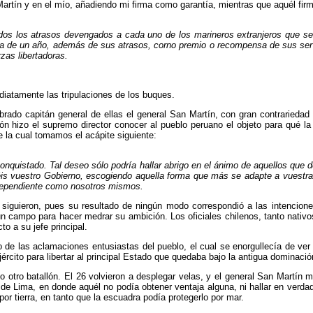
Martín y en el mío, añadiendo mi firma como garantía, mientras que aquél fir
dos los atrasos devengados a cada uno de los marineros extranjeros que se a
ra de un año, además de sus atrasos, corno premio o recompensa de sus servi
zas libertadoras.
iatamente las tripulaciones de los buques.
do capitán general de ellas el general San Martín, con gran contrariedad d
ón hizo el supremo director co­nocer al pueblo peruano el objeto para qué l
 la cual to­mamos el acápite siguiente:
nquistado. Tal deseo sólo podría hallar abrigo en el ánimo de aquellos que 
is vuestro Gobierno, escogiendo aquella for­ma que más se adapte a vuestra
independiente como nosotros mismos.
siguieron, pues su resultado de ningún modo correspondió a las intenciones
campo para hacer medrar su ambición. Los oficiales chilenos, tanto nativos 
to a su jefe principal.
 de las aclamaciones entusiastas del pueblo, el cual se enorgullecía de ver
rcito para libertar al principal Es­tado que quedaba bajo la antigua dominació
otro batallón. El 26 volvieron a desplegar velas, y el general San Martín me
nto de Lima, en donde aquél no podía obtener ventaja alguna, ni hallar en verd
or tierra, en tanto que la escuadra podía protegerlo por mar.