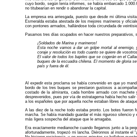
cuyo bordo, según tenía informes, se había embarcado 1.000.00
no titubearían en rendir o abandonar la capital.
La empresa era arriesgada, puesto que desde mi última visita
Esmeralda estaba atestada de los me­jores marineros y ofici
con pontones armados, hallándose toda circundada de veintisie
Pasamos tres días ocupados en hacer nuestros preparati­vos, si
¡Soldados de Marina y marineros!
Esta noche vamos a dar un golpe mortal al enemigo, y
coraje y resolución es todo cuanto se quiere de vosotros
El valor de todos los bajeles que se cogerán en el Call
buques de la escuadra chilena. El momento de gloria se
país y fuera de él.
Al expedir esta proclama se había convenido en que yo mandar
bordo de los tres buques se pres­taron gustosos a acompaña
costado de la almi­ranta, cada hombre armado con machete y 
desprevenidos, pues por vía de estratagema había hecho salir d
a los españoles que por aquella noche estaban libres de ataqu
A las diez de la noche todo estaba pronto. Los botes fueron 
marcha. Se había mandado guar­dar el más riguroso silencio y 
más ligera sospecha del ataque que le amagaba.
Era exactamente medianoche cuando llegamos junto a la pequeña
afortunadamente, tropezó mi lancha. Diéronnos al instante el 
No hicie­ron resistencia, y en pocos minutos se hallaban nuestr