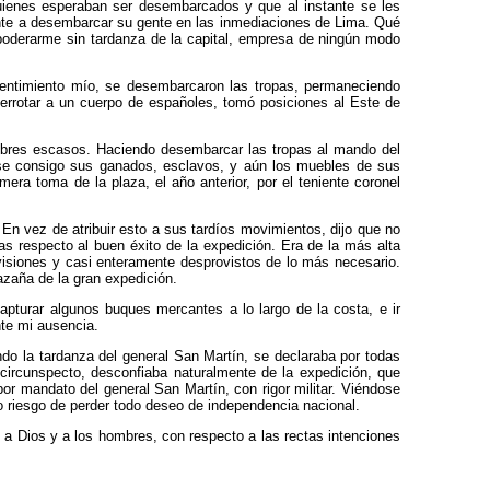
 quienes esperaban ser desembarcados y que al instante se les
mente a desembarcar su gente en las inmediaciones de Lima. Qué
 apoderarme sin tardanza de la capital, empresa de ningún modo
 sentimiento mío, se desembarcaron las tropas, permaneciendo
 derrotar a un cuerpo de españoles, tomó posiciones al Este de
ombres escasos. Haciendo desembarcar las tropas al mando del
vándose consigo sus ganados, esclavos, y aún los muebles de sus
ra toma de la plaza, el año anterior, por el teniente coronel
 En vez de atribuir esto a sus tardíos movimientos, dijo que no
das respecto al buen éxito de la expedición. Era de la más alta
isiones y casi enteramente desprovistos de lo más ne­cesario.
hazaña de la gran expedición.
turar algunos buques mercantes a lo largo de la costa, e ir
nte mi ausencia.
ndo la tardanza del general San Martín, se declaraba por todas
circunspecto, desconfiaba naturalmente de la expedición, que
or man­dato del general San Martín, con rigor militar. Viéndose
riesgo de perder todo deseo de independen­cia nacional.
 a Dios y a los hombres, con res­pecto a las rectas intenciones