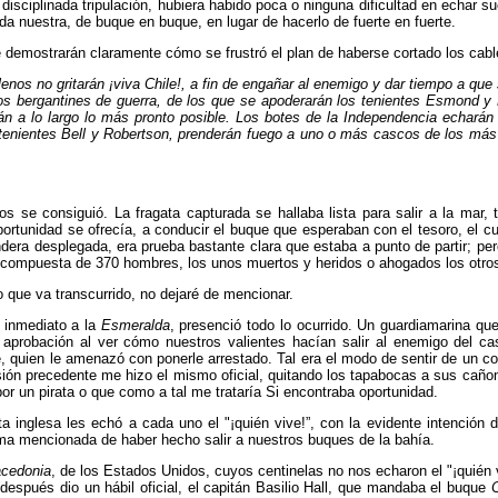
 disciplinada tripulación, hubiera habido poca o ninguna dificultad en echar 
da nuestra, de buque en buque, en lugar de hacerlo de fuerte en fuerte.
ue demostrarán claramente cómo se frustró el plan de haberse cortado los cab
enos no gritarán ¡viva Chile!, a fin de engañar al enemi­go y dar tiempo a que 
os bergantines de guerra, de los que se apoderarán los tenientes Esmond y 
án a lo largo lo más pronto posible. Los botes de la Independencia echarán
 tenientes Bell y Robertson, prenderán fuego a uno o más cascos de los más 
os se consiguió. La fragata capturada se hallaba lista para salir a la mar
portunidad se ofrecía, a conducir el buque que esperaban con el tesoro, el cu
ndera desple­gada, era prueba bastante clara que estaba a punto de partir; per
nte compuesta de 370 hombres, los unos muertos y heridos o ahogados los otro
o que va transcurrido, no dejaré de mencionar.
 inmediato a la
Esmeralda
, presenció todo lo ocurrido. Un guardiamarina que
 aprobación al ver cómo nues­tros valientes hacían salir al enemigo del c
, quien le amenazó con ponerle arrestado. Tal era el modo de sentir de un c
asión precedente me hizo el mismo oficial, qui­tando los tapabocas a sus ca
or un pirata o que como a tal me trataría Si encontraba oportunidad.
ata inglesa les echó a cada uno el "¡quién vive!”, con la evidente intención
ma mencionada de haber hecho salir a nuestros buques de la bahía.
cedonia
, de los Estados Unidos, cuyos centinelas no nos echaron el "¡quién 
después dio un hábil oficial, el capitán Basilio Hall, que mandaba el buque