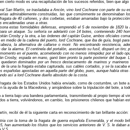
ue en cierto modo es una recapitulación de los sucesos referidos, bien que a
ral San Martín, se trasladaba a Ancón, vino lord Cochrane con parte de su es
baterías admirablemente construidas, las que comúnmente se denominaban los
ragata de 40 cañones, y dos corbetas, es­taban amarradas bajo la protección d
as encadenadas unas a otras.
ona estas formidables defensas, emprendió el 5 de noviembre de 1820 la a
ara un ataque. Su señoría se adelantó con 14 botes, conteniendo 240 homb
pitán Crosby y la otra, a las órdenes del capitán Guise, ambos oficiales com
en medio de la cadena del puerto, lord Cochrane, que iba de guía, bogó para 
 cabeza, la alternativa de callarse o morir. No encontran­do resistencia, ad
dar la alarma. El centinela del portalón, asestando su fusil, disparó un tiro; p
momento en el puente, acometiendo con no menos intrepidez por el lado opue
n Crosby, espada en mano, ganó bien pronto la parte posterior del buque. Lo
e quedaron dominados por un fresco destacamento de marinos y marineros
s de la una la fra­gata estaba capturada, sus cables cortados, y se la sacaba en
ales españolas apostadas en aquella parte del globo, pues, aunque había otra
ando así a lord Cochrane dueño absoluto de la costa.
 fragata de los Estados Unidos había enviado, como de costumbre, un bote a 
n la ayuda de la
Macedonia
, y arrojándose sobre la tripulación del bote, a to
a tierra bajo una bandera parlamentaria, transmitiendo al propio tiempo al virr
os a tierra, volviéndonos, en cambio, los prisioneros chilenos que habían es
tín, recibí de él la siguiente carta en reconocimiento de tan brillante acción:
atria con la toma de la fragata de guerra española Esmeralda, y el modo br
han aumentado los títulos que los servicios an­teriores de V. S. le daban a 
a V.S.