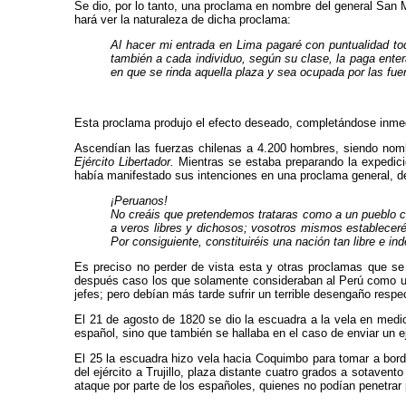
Se dio, por lo tanto, una proclama en nombre del gene­ral San 
hará ver la naturaleza de dicha proclama:
Al hacer mi entrada en Lima pagaré con puntualidad to
también a cada individuo, según su clase, la paga ente
en que se rinda aquella plaza y sea ocupada por las fuer
Esta proclama produjo el efecto deseado, completándo­se inmed
Ascendían las fuerzas chilenas a 4.200 hombres, siendo nombra
Ejército Libertador.
Mientras se es­taba preparando la expedici
había manifes­tado sus intenciones en una proclama general, de
¡Peruanos!
No creáis que pretendemos trataras como a un pueblo co
a veros libres y dichosos; vosotros mismos estableceré
Por consiguiente, constituiréis una nación tan libre e 
Es preciso no perder de vista esta y otras proclamas que se 
después caso los que solamente consideraban al Perú como un 
jefes; pero debían más tarde sufrir un terrible desengaño respec
El 21 de agosto de 1820 se dio la escuadra a la vela en medio
español, sino que también se hallaba en el caso de enviar un ejé
El 25 la escuadra hizo vela hacia Coquimbo para tomar a bordo 
del ejército a Trujillo, plaza dis­tante cuatro grados a sotave
ataque por parte de los españoles, quienes no podían penetrar p