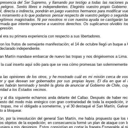
n presencia del Ser Supremo, y llamando por testigo a todas las naciones p
eligros. Seréis libres e independientes. Elegiréis vuestro propio Gobierno
vil, directa o indirecta, pondrán en juego vues­tros hermanos para modificar v
 miramiento a lo que podamos pen­sar respecto de vuestro peligro o seguridad
egítimos magistrados. Ni por nosotros ni con nuestra ayuda se castigarán las
rmada que in­tente oponerse a vuestros derechos. Os suplicamos olvidéis todos
opresión.
tal era su primera experiencia con respecto a sus libertadores.
on los frutos de semejante manifestación; el 14 de octubre llegó un buque a
 declarado independiente.
al San Martín mandase embarcar de nuevo las tropas y nos dirigiésemos a Lima.
ín, la cual inserto aquí sólo para que se vea cómo pro­mesas tan solemnement
 a las opiniones de los otros, y he mostrado cuál es mi misión cerca de vos
ser y que desean ser gobernados por sus propias leyes. El día en que el
es habrán terminado y tendré la gloria de anun­ciar al Gobierno de Chile, c
uridad a los Estados vecinos.
 al día siguiente echamos anda delante del Callao. Des­pués de haber recono
sto del modo más enérgico con gran con­trariedad de toda la expedición, ins
s tropas, me ví obli­gado a someterme, y el 30 destaqué el
San Martín, Galvar
o a bloquear.
n, por la irresolución del general San Martín, me había propuesto que los 
los objetos de la expedición; en con­secuencia formé un plan de ataque con
siera a mis designios. Estos consistían en cortar la fragata
Esmeralda
al pi