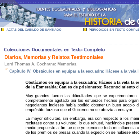
ACTAS DEL CABILDO DE SANTIAGO
PERIODICOS EN TEXTO COMPL
Diarios, Memorias y Relatos Testimoniales
Lord Thomas A. Cochrane: Memorias.
Capítulo IV. Obstáculos en equipar a la escuadra; Hácese a la vela 
Obstáculos en equipar a la escuadra; Hácese a la vela la 
de la Esmeralda; Canjes de prisioneros; Reconocimiento de
Muy grandes fueron las dificultades que se experimen­taron 
completamente agotado por los esfuer­zos hechos para organiz
negociantes ingleses había podido obtener un buen acopio de
empréstito forzoso que el Gobierno no se atrevía a ensayar.
La mayor dificultad, sin embargo, era con respecto a los mari
reclutase contra su voluntad, lo que rehusé, haciéndole presen
medio pro­puesto al fin fue que yo ejerciese toda mi influenci
de los premios de presas cuando la expedición se hubiese efe