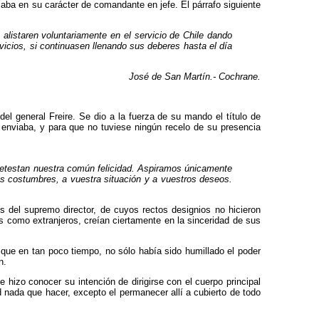
maba en su carácter de comandante en jefe. El párrafo siguiente
listaren voluntariamente en el servicio de Chile dando
cios, si continuasen llenando sus de­beres hasta el día
José de San Martín.- Cochrane.
el general Freire. Se dio a la fuerza de su mando el título de
a enviaba, y para que no tuviese ningún recelo de su presencia
detestan nuestra común felici­dad. Aspiramos únicamente
s costumbres, a vuestra situa­ción y a vuestros deseos.
 del supremo director, de cuyos rectos desig­nios no hicieron
como extranjeros, creían cier­tamente en la sinceridad de sus
 que en tan poco tiempo, no sólo había sido humillado el poder
n.
 hizo conocer su intención de dirigirse con el cuerpo principal
ad nada que hacer, excepto el permanecer allí a cubierto de todo