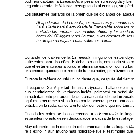
pudimos capturar la
Esmeralda
, a pesar de su escogida y bien
segunda derrota de Valdivia, persiguiendo al enemigo, sin pérdi
Los siguientes párrafos de la orden que se dio antes del ataq
Al apoderarse de la fragata, los marineros y marinos chil
La fusilería hará fuego desde la Esmeralda sobre los d
cortarán las amarras, sacándolos afuera, y los fondear
botes del O'Higgins y del Lautaro, a las órdenes de los
fin de que no vayan a caer sobre los demás.
Cortando los cables de la
Esmeralda
, ninguno de estos objet
suficientes para dos años. Estaba, sin duda, destinada si la o
que el estar en­tonces a bordo el almirante español, con su ba
prisioneros, quedando el resto de la tripulación, pri­mitivame
Durante la refriega ocurrió un incidente que, después del tiemp
El buque de Su Majestad Británica,
Hyperion
, hallándose muy
sus sentimientos de verdade­ro inglés, palmoteó en señal de
inmediatamen­te por orden de su comandante, el capitán Searle
aquí esta ocurrencia si no fuera por la bravata que en una oc
entraba en la rada, dando a entender con esto o que me tenía p
Cuando los botes se iban acercando a la
Esmeralda
, la frag
españoles no estuviesen descuidados a causa de la estratage
Muy diferente fue la conducta del comandante de la fra­gata
Ma
feliz éxito. Y aún mucho más hono­rable fue el testimonio que 