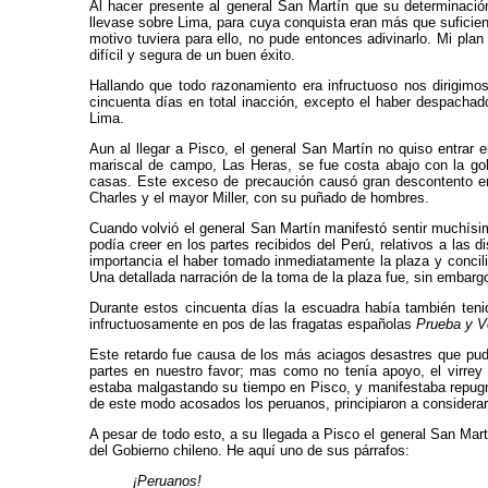
Al hacer presente al general San Martín que su determi­nació
llevase sobre Lima, para cuya conquista eran más que suficien
motivo tuviera para ello, no pude entonces adivinarlo. Mi pla
difícil y segura de un buen éxito.
Hallando que todo razonamiento era infructuoso nos dirigimo
cincuenta días en total inacción, ex­cepto el haber despachad
Lima.
Aun al llegar a Pisco, el general San Martín no quiso entra
mariscal de campo, Las Heras, se fue costa abajo con la go
casas. Este exceso de precaución causó gran descontento en e
Charles y el mayor Miller, con su puñado de hombres.
Cuando volvió el general San Martín manifestó sentir muchísimo
podía creer en los partes recibidos del Perú, relativos a las 
importan­cia el haber tomado inmediatamente la plaza y conci
Una detallada narración de la toma de la plaza fue, sin embargo
Durante estos cincuenta días la escuadra había también ten
infructuosamente en pos de las fragatas espa­ñolas
Prueba y V
Este retardo fue causa de los más aciagos desastres que pudie
partes en nuestro favor; mas como no tenía apoyo, el virrey
estaba malgastando su tiempo en Pisco, y manifestaba repugnanc
de este modo acosados los peruanos, principiaron a considera
A pesar de todo esto, a su llegada a Pisco el general San Mart
del Gobierno chileno. He aquí uno de sus párrafos:
¡Peruanos!