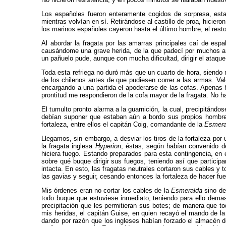
Los españoles fueron enteramente cogidos de sorpresa, esta
mientras volvían en sí. Retirándose al cas­tillo de proa, hicier
los marinos españoles cayeron hasta el último hombre; el resto 
Al abordar la fragata por las amarras principales caí de espa
causándome una grave herida, de la que padecí por muchos año
un pañuelo pude, aunque con mucha dificultad, dirigir el ataque
Toda esta refriega no duró más que un cuarto de hora, siendo 
de los chilenos antes de que pu­diesen correr a las armas. Va
encargando a una partida el apoderarse de las cofas. Apenas 
prontitud me respondieron de la cofa mayor de la fragata. No h
El tumulto pronto alarma a la guarnición, la cual, pre­cipitán
debían suponer que estaban aún a bordo sus propios hombres
fortaleza, entre ellos el capitán Coig, comandante de la
Esmera
Llegamos, sin embargo, a desviar los tiros de la forta­leza po
la fragata inglesa
Hyperion
; éstas, según habían convenido d
hiciera fuego. Estando preparados para esta contingencia, en e
sobre qué buque dirigir sus fuegos, teniendo así que partici­p
intacta. En esto, las fragatas neutra­les cortaron sus cables y
las gavias y seguir, cesando entonces la fortaleza de hacer fu
Mis órdenes eran no cortar los cables de la
Esmeralda
sino de
todo buque que estuviese inme­diato, teniendo para ello dem
precipitación que les permitieran sus botes; de manera que t
mis heridas, el capitán Guise, en quien recayó el mando de l
dando por razón que los ingleses habían forzado el almacén de