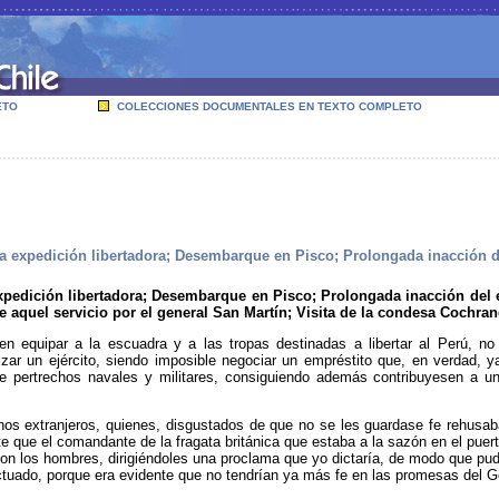
ETO
COLECCIONES DOCUMENTALES EN TEXTO COMPLETO
la expedición libertadora; Desembarque en Pisco; Prolongada inacción de
expedición libertadora; Desembarque en Pisco; Prolongada inacción del e
 aquel servicio por el general San Martín; Visita de la condesa Cochra
en equipar a la escuadra y a las tropas destinadas a libertar al Perú, no
ar un ejército, siendo imposible ne­gociar un empréstito que, en verdad, ya
 pertrechos na­vales y militares, consiguiendo además contribuyesen a una
nos extranjeros, quienes, disgustados de que no se les guardase fe rehusab
te que el comandante de la fragata británica que estaba a la sazón en el puert
a con los hombres, dirigiéndoles una proclama que yo dictaría, de mo­do que pu
ctuado, porque era evidente que no tendrían ya más fe en las promesas del G