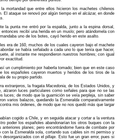
la mortandad que entre ellos hicieron los machetes chilenos
ión. El ataque se renovó por algún tiempo en el alcázar, en donde
as.
te la punta me entró por la espalda, junto a la espina dorsal,
 entonces recibí una he­rida en un muslo; pero atándomela con
te mandaba uno de los botes, cayó herido en este asalto.
oles era de 160, muchos de los cua­les cayeron bajo el machete
 abordar se ha­bía señalado a cada uno lo que tenía que hacer,
uete, al instante me respondieron nuestros hombres; con igual
or exactitud.
s así un cumplimiento por haberla tomado; bien que en este caso
 los españoles cayeron muertos y heridos de los tiros de la
ala de su propio partido.
ra extranjeros, la fragata
Macedonia,
de los Estados Unidos, y
, alzaron luces particulares como señales para que no se las
s luces; de modo que la guarnición se veía perpleja, sin saber
eron varios balazos, quedando la
Esme­ralda
comparativamente
 contra mis órde­nes, de modo que no nos quedó más que largar
habían cogido a Chile, y en seguida atacar y cortar a la ventura
ro poder los españoles abandonarían los otros buques con la
is anteriores planes; pero encontrándome fuera de combate por
ó con la
Esmeralda
sola, cortando sus cables sin mi permiso y
desorganizados con el pillaje. Esto fue un gran error, pues si