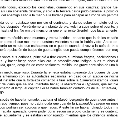
ndo todos, excepto los centinelas, durmiendo en sus cua­dras; grande fue 
on allí una sostenida defensa, y sólo a la tercera carga pudo ganarse la posic
del enemigo saltó a la mar o a la bodega para escapar al furor de los patriot
lda de un culatazo que me dio el centinela, y dando so­bre un tolete del bo
s después. Poniéndome al instante de pie, volví a subir sobre el puente, y
 hasta el fin. No omitiré mencionar que el teniente Grenfell, que bizarra­men
nuestra pérdida once muertos y treinta heridos, en tanto que la de los españ
lor como el que mostraron nues­tros valientes nunca lo había visto. Antes de
haría un minuto que estábamos en el puente cuando di voz a la cofa de trinq
abrá tripulación de buque de guerra inglés que pueda cumplir órdenes con may
dose sobre sus cañones, principió a tirar contra su misma fragata, haciéndono
, y hacer fuego sobre ellos era un procedimiento indigno, pues muchos de
lda
, quien, después de estar prisionero, recibió una grave contusión de una b
r un medio ingenioso. Durante la refriega estaban presente dos buques de guer
e antemano con las autorida­des españolas, en caso de un ataque de noche
l instante que la fortaleza comenzó a tirar sobre la
Esmeralda
izamos iguale
ar del daño que se nos intentaba hacer, la
Macedonia
e
Hyperion
, que recibi
 tomaron el largo; el capitán Guise había también cortado los de la
Esmeralda
,
ego.
spués de haberla tomado, capturar el
Maipú
, bergan­tín de guerra que antes 
asiado tiempo, pues no cabía duda que cuando la
Esmeralda
cayese en nuest
odos podrían ser cogidos o quemados. A este fin se habían dirigido todos m
a fragata apresada, creyó poder obrar según su propio dictamen y se content
l aguardiente y se estaban em­briagando, mientras que los chilenos andaban 