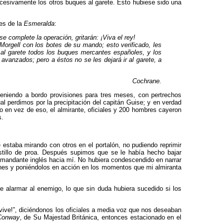
sucesivamente los otros buques al garete. Esto hubiese sido una
les de la
Esmeralda
:
se complete la operación, gritarán: ¡Viva el rey!
Morgell con los botes de su mando; esto verificado, les
 al garete todos los buques mercantes españo­les, y los
avanzados; pero a éstos no se les dejará ir al garete, a
Cochrane.
, teniendo a bordo provisiones para tres meses, con pertrechos
al perdimos por la precipitación del capitán Guise; y en verdad
o en vez de eso, el almirante, oficiales y 200 hombres ca­yeron
s.
 estaba mirando con otros en el portalón, no pudiendo reprimir
astillo de proa. Después supimos que se le había hecho bajar
omandante inglés hacia mí. No hubiera condescendi­do en narrar
ñones y poniéndolos en acción en los momentos que mi almiranta
 de alarmar al enemigo, lo que sin duda hubiera sucedido si los
vive!”, diciéndonos los oficiales a me­dia voz que nos deseaban
Conway
, de Su Majestad Británica, entonces estacionado en el