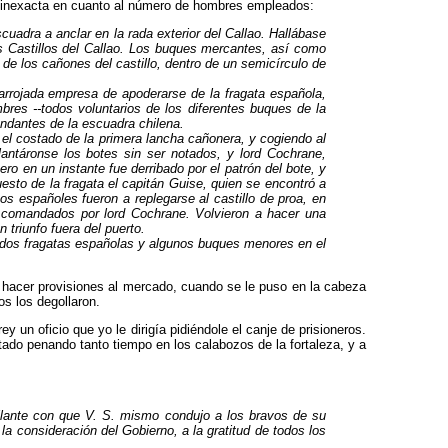
lgo inexacta en cuanto al número de hombres empleados:
cuadra a anclar en la rada exterior del Callao. Hallábase
 Castillos del Callao. Los bu­ques mercantes, así como
e los cañones del casti­llo, dentro de un semicírculo de
rrojada empresa de apoderarse de la fra­gata española,
res --todos voluntarios de los diferentes buques de la
andantes de la escuadra chilena.
el costado de la primera lancha cañonera, y cogiendo al
elantáronse los botes sin ser notados, y lord Cochrane,
ero en un instante fue derribado por el patrón del bote, y
sto de la fragata el capitán Guise, quien se encontró a
s españoles fue­ron a replegarse al castillo de proa, en
 comandados por lord Cochrane. Volvieron a hacer una
 triunfo fuera del puerto.
s dos fragatas españolas y algunos buques menores en el
hacer provisiones al mercado, cuan­do se le puso en la cabeza
dos los degollaron.
ey un oficio que yo le dirigía pidiéndole el canje de prisioneros.
tado penando tanto tiempo en los calabozos de la fortaleza, y a
illante con que V. S. mismo condujo a los bravos de su
la consideración del Gobierno, a la gratitud de todos los