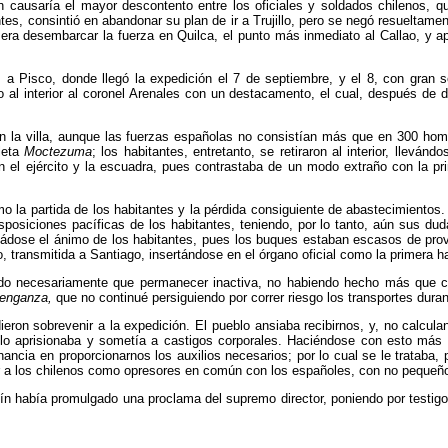
n causaría el mayor descontento entre los oficiales y sol­dados chilenos,
tes, consintió en abandonar su plan de ir a Trujillo, pero se negó resuelta
n era desem­barcar la fuerza en Quilca, el punto más inmediato al Callao, y
s a Pisco, donde llegó la expedición el 7 de septiembre, y el 8, con gran
o al interior al coronel Arenales con un destacamento, el cual, después de
r en la villa, aunque las fuerzas españolas no consistían más que en 300 h
leta
Moctezuma
; los habitantes, entre­tanto, se retiraron al interior, lle
l ejército y la escuadra, pues contrastaba de un modo extraño con la prime
 la partida de los habitantes y la pérdida consiguiente de abastecimientos.
disposiciones pacíficas de los habitantes, teniendo, por lo tanto, aún sus du
liádose el ánimo de los habitantes, pues los buques estaban escasos de prov
, transmitida a Santiago, insertándose en el órga­no oficial como la primera 
ido necesariamente que permanecer inactiva, no habiendo hecho más que cap
enganza,
que no continué persiguiendo por correr riesgo los transportes dura
ron sobrevenir a la expedición. El pueblo ansiaba reci­birnos, y, no calcula
 lo aprisionaba y sometía a castigos cor­porales. Haciéndose con esto más 
ia en proporcionar­nos los auxilios necesarios; por lo cual se le trataba, p
r a los chilenos como opresores en común con los españoles, con no pequeño 
ín había promulgado una proclama del supremo direc­tor, poniendo por testigo