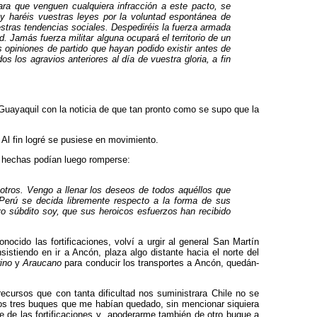
ara que venguen cualquiera infracción a este pacto, se
 y haréis vuestras leyes por la voluntad espontánea de
uestras tendencias sociales. Despediréis la fuerza armada
. Jamás fuerza militar alguna ocupará el territorio de un
 opiniones de partido que hayan podido existir antes de
 los agravios anteriores al día de vuestra gloria, a fin
 Guayaquil con la noticia de que tan pronto como se supo que la
 Al fin logré se pusiese en movimiento.
e hechas podían luego romperse:
otros. Vengo a llenar los deseos de todos aquéllos que
 Perú se decida libremente respecto a la forma de sus
uyo súbdito soy, que sus heroicos esfuerzos han recibido
cido las fortificaciones, volví a urgir al general San Martín
istiendo en ir a Ancón, plaza algo distante hacia el norte del
ino
y
Araucano
para conducir los transportes a Ancón, quedán­
recursos que con tanta dificultad nos suministrara Chile no se
 los tres buques que me habían quedado, sin mencionar siquiera
e de las fortificaciones y apoderarme también de otro bu­que a