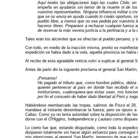
Aquí tenéis las obligaciones bajo las cuales Chile, e
empeña en ayudaros sin temor de la muerte ni de los p
vuestros representantes. Ninguna influencia militar o ci
que se os envía en ayuda cuan­do lo creáis oportuno, sin
pueblo libre, a menos que no sea pedida por vuestros l
haceros libres. Preparaos a rechazar cualquier fuerza a
de reservar la más severa justicia a la pertinacia y a la 
Tales eran los alicientes que se ofrecían al pueblo pe­ruano, y 
Con todo, en medio de la inacción misma, pronto se ma­nifestar
expedición se había dado a la vela, aquella provincia se había
Al recibo de esta agradable noticia volví a suplicar al gene­r
Antes de partir dio la siguiente proclama el general San Mart
¡Peruanos!
He pagado el tributo que, como hombre pú­blico, debía
quieren pertenecer al país en donde han recibido el 
instituciones, cualesquiera que éstas sean, mis funcion
por fin el consuelo de haber dado li­bertad al Perú y seg
Habiéndose reembarcado las tropas, salimos de Pisco el 28, y
mandase al instante desembarcar la fuer­za; pero se opuso a e
Callao. Como yo no te­nía autoridad sobre la disposición de la
dome con el
O'Higgins, Independencia
y
Lautaro
como dis­puest
Lo cierto fue que, estando disgustado, como toda la expedició
disipasen totalmente sin hacer algún esfuerzo para conseguir 
mis intenciones al general San Martín, temeroso de que se opu