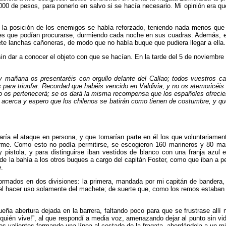
0 de pesos, para ponerlo en salvo si se hacía necesa­rio. Mi opinión era q
 la posición de los enemigos se había reforzado, tenien­do nada menos que 3
ales que podían procurarse, durmiendo cada noche en sus cuadras. Además, e
te lanchas cañoneras, de modo que no había buque que pudiera llegar a ella.
n dar a conocer el objeto con que se hacían. En la tarde del 5 de noviembre 
 mañana os presentaréis con orgullo delante del Callao; todos vuestros c
 para triunfar. Recordad que habéis vencido en Valdi­via, y no os atemoricéis
ao os pertenecerá; se os dará la misma recompensa que los espa­ñoles ofrecie
 acerca y espero que los chilenos se batirán como tienen de costumbre, y q
ía el ataque en persona, y que tomarían parte en él los que voluntariamente
rme. Como esto no podía permi­tirse, se escogieron 160 marineros y 80 m
pistola, y para distinguirse iban vestidos de blanco con una franja azul 
e la bahía a los otros buques a cargo del capitán Foster, como que iban a per
e.
formados en dos divisiones: la primera, mandada por mi capitán de bandera, 
el hacer uso solamente del ma­chete; de suerte que, como los remos estaban f
 abertura dejada en la barrera, faltando poco para que se frustrase allí nu
“¡quién vive!”, al que respondí a media voz, amenazando dejar al punto sin v
os va­lientes formando una línea al costado de la fragata, abordán­dola a un 