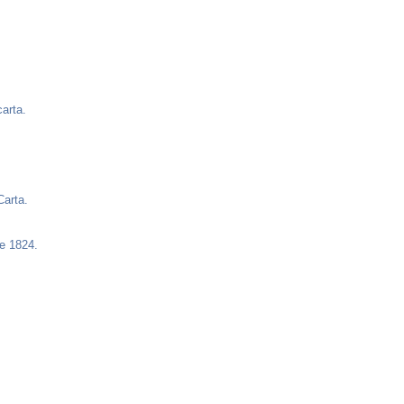
arta.
Carta.
e 1824.