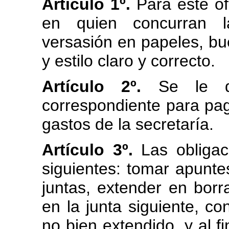
Artículo 1º.
Para este of
en quien concurran la
versasión en papeles, buen
y estilo claro y correcto.
Artículo 2º.
Se le de
correspondiente para paga
gastos de la secretaría.
Artículo 3º.
Las obligaci
siguientes: tomar apunte
juntas, extender en borra
en la junta siguiente, co
no bien extendido, y al fi