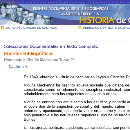
ACTAS DEL CABILDO DE SANTIAGO
PERIODICOS EN TEXTO COMPL
Fuentes Bibliográficas
Homenaje a Vicuña Mackenna Tomo 2º.
Capítulo V.
En 1849, obtenido su título de bachiller en Leyes y Ciencias P
Vicuña Mackenna ha descrito aquella escuela que databa de l
considerada como un elemento de disciplina intelectual, co
admirablemente para las exigencias de la vida pública».
Vicuña se entregó con entusiasmo a los estudios y no tardó en
el doble don de la sugestión personal y del mando, saben i
ardoroso y apasionado, que sentía vibrar en la carne y en el e
sólo penetrable a las naturalezas superiores, Vicuña no tardó 
Bulnes.
En las arenas políticas, candentes ya, se diseñaba con perfile