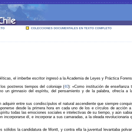
ETO
COLECCIONES DOCUMENTALES EN TEXTO COMPLETO
olíticas, el imberbe escritor ingresó a la Academia de Leyes y Práctica Forens
os postreros tiempos del coloniaje (
40
): «Como institución de enseñanza 
mo un gimnasio del espíritu, del pensamiento y de la palabra, ofrecía a
 adquirir entre sus condiscípulos el natural ascendiente que siempre conqu
mponerse desde la primera hora en cada uno de los e círculos de acción a
spíritu todas las emociones sociales e intelectivas de su tiempo, y aún sab
en incorporarse él, e incorporar a sus camaradas, a la oleada revolucionaria 
s sólidos la candidatura de Montt, y contra ella la juventud levantaba polvar