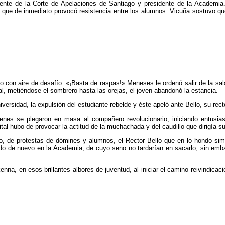
gente de la Corte de Apelaciones de Santiago y presidente de la Academia.
 lo que de inmediato provocó resistencia entre los alumnos. Vicuña sostuvo 
on aire de desafío: «¡Basta de raspas!» Meneses le ordenó salir de la sala
al, metiéndose el sombrero hasta las orejas, el joven abandonó la estancia.
niversidad, la expulsión del estudiante rebelde y éste apeló ante Bello, su rec
enes se plegaron en masa al compañero revolucionario, iniciando entusiast
al hubo de provocar la actitud de la muchachada y del caudillo que dirigía s
rno, de protestas de dómines y alumnos, el Rector Bello que en lo hondo sim
do de nuevo en la Academia, de cuyo seno no tardarían en sacarlo, sin embar
na, en esos brillantes albores de juventud, al iniciar el camino reivindicac