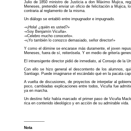
Julio de 1850 ministro de Justicia a don Máximo Mujica, re
Meneses, pretendió enviar un oficio de felicitación a Mujica,
contraria al reglamento de la misma.
Un diálogo se entabló entre impugnador e impugnado.
-«¡Hola! ¿quién es usted?»
-«Soy Benjamín Vicuña».
-«Celebro mucho conocerlo».
-«¡Yo también lo conozco demasiado, señor director!»
Y como el dómine se encarase más duramente, el joven repuso c
Meneses, fuera de sí, reiterósela. Y en medio de gritería gener
El intransigente director pidió de inmediato, al Consejo de la U
Con ello se hizo general el descontento de los alumnos, qui
Santiago. Puede imaginarse el escándalo qué en la pacata capit
A vuelta de discusiones, de proyectos de interpelar al gobie
poco, cambiadas explicaciones entre todos, Vicuña fue admiti
ya en marcha.
Un destino feliz había marcado el primer paso de Vicuña Macken
rica en contenido ideológico y en acción de su admirable vida.
__________
Nota