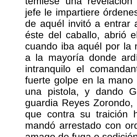
temiese una revelación
jefe le impartiere órdene
de aquél invitó a entrar 
éste del caballo, abrió 
cuando iba aquél por la 
a la mayoría donde ar
intranquilo el comanda
fuerte golpe en la man
una pistola, y dando Go
guardia Reyes Zorondo, i
que contra su traición h
mandó arrestado con or
amago de fuga o sedició