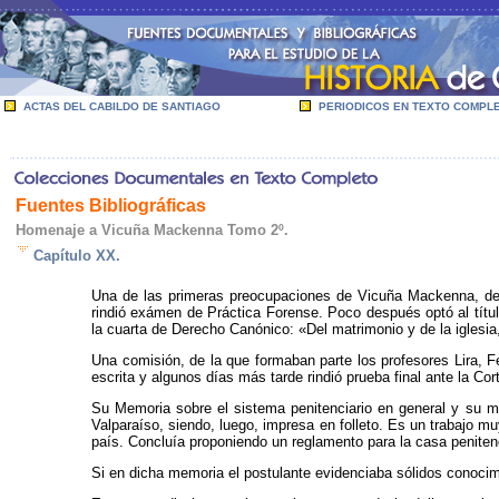
ACTAS DEL CABILDO DE SANTIAGO
PERIODICOS EN TEXTO COMPL
Fuentes Bibliográficas
Homenaje a Vicuña Mackenna Tomo 2º.
Capítulo XX.
Una de las primeras preocupaciones de Vicuña Mackenna, de r
rindió exámen de Práctica Forense. Poco después optó al título
la cuarta de Derecho Canónico: «Del matrimonio y de la iglesia,
Una comisión, de la que formaban parte los profesores Lira, 
escrita y algunos días más tarde rindió prueba final ante la Cor
Su Memoria sobre el sistema penitenciario en general y su me
Valparaíso, siendo, luego, impresa en folleto. Es un trabajo mu
país. Concluía proponiendo un reglamento para la casa peniten
Si en dicha memoria el postulante evidenciaba sólidos conocim