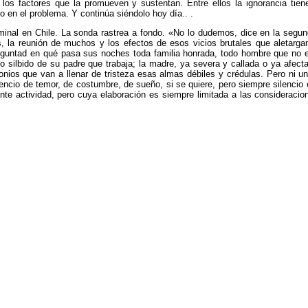
los factores que la promueven y sustentan. Entre ellos la ignorancia tiene
en el problema. Y continúa siéndolo hoy día.. .
iminal en Chile. La sonda rastrea a fondo. «No lo dudemos, dice en la segun
os, la reunión de muchos y los efectos de esos vicios brutales que aletarga
reguntad en qué pasa sus noches toda familia honrada, todo hombre que no es
silbido de su padre que trabaja; la madre, ya severa y callada o ya afecta
nios que van a llenar de tristeza esas almas débiles y crédulas. Pero ni u
lencio de temor, de costumbre, de sueño, si se quiere, pero siempre silencio
 actividad, pero cuya elaboración es siempre limitada a las consideraciones