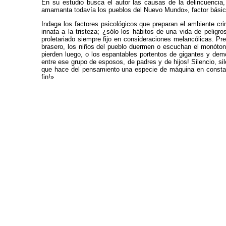
En su estudio busca el autor las causas de la delincuencia, 
amamanta todavía los pueblos del Nuevo Mundo», factor básico 
Indaga los factores psicológicos que preparan el ambiente cr
innata a la tristeza; ¿sólo los hábitos de una vida de peligr
proletariado siempre fijo en consideraciones melancólicas. P
brasero, los niños del pueblo duermen o escuchan el monótono 
pierden luego, o los espantables portentos de gigantes y demo
entre ese grupo de esposos, de padres y de hijos! Silencio, si
que hace del pensamiento una especie de máquina en constante
fin!»