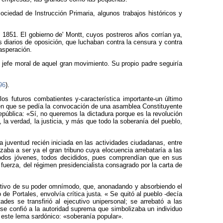
ciedad de Instrucción Primaria, algunos trabajos históricos y
 1851. El gobierno de' Montt, cuyos postreros años corrían ya,
 diarios de oposición, que luchaban contra la censura y contra
asperación.
n jefe moral de aquel gran movimiento. Su propio padre seguiría
96
).
 los futuros combatientes y-característica importante-un último
r, en que se pedía la convocación de una asamblea Constituyente
República: «Sí, no queremos la dictadura porque es la revolución
la verdad, la justicia, y más que todo la soberanía del pueblo,
juventud recién iniciada en las actividades ciudadanas, entre
aba a ser ya el gran tribuno cuya elocuencia arrebataría a las
Todos jóvenes, todos decididos, pues comprendían que en sus
fuerza, del régimen presidencialista consagrado por la carta de
cutivo de su poder omnímodo, que, anonadando y absorbiendo el
o de Portales, envolvía crítica justa. « Se quitó al pueblo -decía
des se transfirió al ejecutivo unipersonal; se arrebató a las
r se confió a la autoridad suprema que simbolizaba un individuo
o este lema sardónico: «soberanía popular».