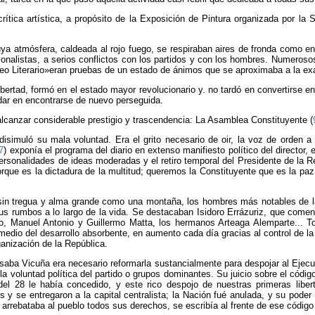
ica artística, a propósito de la Exposición de Pintura organizada por la So
uya atmósfera, caldeada al rojo fuego, se respiraban aires de fronda como en
nalistas, a serios conflictos con los partidos y con los hombres. Numerosos
reo Literario»eran pruebas de un estado de ánimos que se aproximaba a la ex
ibertad, formó en el estado mayor revolucionario y. no tardó en convertirse e
dar en encontrarse de nuevo perseguida.
alcanzar considerable prestigio y trascendencia: La Asamblea Constituyente (
disimuló su mala voluntad. Era el grito necesario de oir, la voz de orden a
7
) exponía el programa del diario en extenso manifiesto político del directo
e personalidades de ideas moderadas y el retiro temporal del Presidente de la 
ue es la dictadura de la multitud; queremos la Constituyente que es la paz, 
 sin tregua y alma grande como una montaña, los hombres más notables de la 
s rumbos a lo largo de la vida. Se destacaban Isidoro Errázuriz, que comenz
lo, Manuel Antonio y Guillermo Matta, los hermanos Arteaga Alemparte... 
medio del desarrollo absorbente, en aumento cada día gracias al control de la 
anización de la República.
saba Vicuña era necesario reformarla sustancialmente para despojar al Eje
, la voluntad política del partido o grupos dominantes. Su juicio sobre el códig
l 28 le había concedido, y este rico despojo de nuestras primeras liberta
os y se entregaron a la capital centralista; la Nación fué anulada, y su pode
 arrebataba al pueblo todos sus derechos, se escribía al frente de ese códig