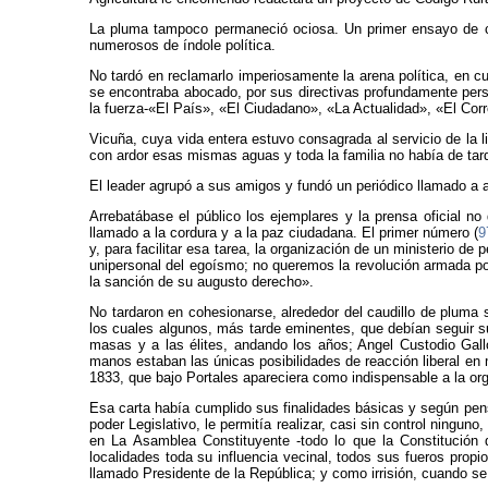
La pluma tampoco permaneció ociosa. Un primer ensayo de crít
numerosos de índole política.
No tardó en reclamarlo imperiosamente la arena política, en c
se encontraba abocado, por sus directivas profundamente perso
la fuerza-«El País», «El Ciudadano», «La Actualidad», «El Cor
Vicuña, cuya vida entera estuvo consagrada al servicio de la l
con ardor esas mismas aguas y toda la familia no había de tar
El leader agrupó a sus amigos y fundó un periódico llamado a 
Arrebatábase el público los ejemplares y la prensa oficial no 
llamado a la cordura y a la paz ciudadana. El primer número (
9
y, para facilitar esa tarea, la organización de un ministerio d
unipersonal del egoísmo; no queremos la revolución armada porq
la sanción de su augusto derecho».
No tardaron en cohesionarse, alrededor del caudillo de pluma
los cuales algunos, más tarde eminentes, que debían seguir su
masas y a las élites, andando los años; Angel Custodio Gal
manos estaban las únicas posibilidades de reacción liberal en 
1833, que bajo Portales apareciera como indispensable a la org
Esa carta había cumplido sus finalidades básicas y según pen
poder Legislativo, le permitía realizar, casi sin control ninguno
en La Asamblea Constituyente -todo lo que la Constitución de
localidades toda su influencia vecinal, todos sus fueros propi
llamado Presidente de la República; y como irrisión, cuando se