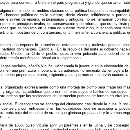
bajos para convertir a Chile en el país progresista y grande que su amor hab
 alguna-rompiendo los moldes clásicos de la política burguesa-la incompatibil
u bandera política no es la nuestra; -decía Vicuña, refiriéndose al partido
 que le sirven de enseña, estacionarias y antiguas, no se hermanan con los 
de esos principios rivales, de conservación y de reforma, que es ley triste
ones que se han roto en la cuna de nuestra revolución, buscando para resol
pueril, una impostura de circunstancias; un crimen ante la conciencia pública,
ntentó con exponer la situación de estancamiento y malestar general, sin
partidos dominantes. Escribía: «En la república del norte el gobierno nace 
stados Unidos. En Chile el pueblo necesita vivir pidiendo para todo el perm
dera tiranía monárquica, absoluta y unipersonal».
 llagas sociales, añadía Vicuña: «Abrumada la juventud en la elaboración de
morir en una prematura impotencia. La autoridad no necesita dar empuje a la
tos se los proporciona pronto, eligiendo a los que más se encorvan cuando la
res, organizado expresamente como una mortaja de plomo para matar las más 
o, y organiza. «capítulos» que le den hombres suyos o fáciles de ser suyos; 
esto ordena que las sociedades de instrucción primaria se formen en círculos 
y social. El despotismo se encarga del ciudadano casi desde la cuna. Y por 
a, que servia con entusiasmo en las localidades, que se asociaba al pueb
ra cabizbaja del sendero de su antigua gloriosa propaganda y la vemos veget
.. . »
naria de 1858, quiso Vicuña abrir un paréntesis en la lucha y se consagró
l, tarea en la que puso aquella actividad casi febril que dedicaba a todas 