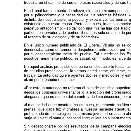
tropezar en el camino de sus empresas nacionales y de sus tra
El editorial famoso ponía de relieve, sin tapujo ni componenda
por el péluconismo y la necesidad de ir a reformas básicas. «S
distinta de nuestro sistema popular y expansivo; las teorías
existencia de nuestra causa. Pretender, pues, la amalgamación 
perpetuo antagonismo; - soldar con una misma liga dos tradici
partido conservador y del partido liberal, es sólo un absurdo 
al respeto de su dignidad y de su honradez».
En el único número publicado de El Liberal, Vicuña no se co
denunciaba como un crimen el despotismo entronizado por los 
por el consentimiento tácito del pueblo. Tal sucede en los E
nosotros meramente político, es social, omnímodo, es la verda
En aquel análisis profundo, que ponía en descubierto todas las
de estudios profesionales, la vemos esterilizarse, aburrirse, 
trabaja. La autoridad quiere agentes dóciles y mediocres; y és
alzan por el estudio o el saber.
«Por esto la autoridad no reforma el plan de estudios superio
dedos los consejos universitarios o la elección del profesorad
abogados; que es cuerpo deliberante y de libre discusión; por 
«La autoridad entre nosotros no es, pues, meramente política 
prensa, que daba luz y timbres a nuestra naciente literatur
profesorado de los colegios, esa misma juventud se aparta aho
surja la juventud sana e independiente; quiere sólo instrumentos
Sin decepcionarse por los resultados de la campaña eleccio
Agricultura le encomendó redactara un proyecto de Código Rura