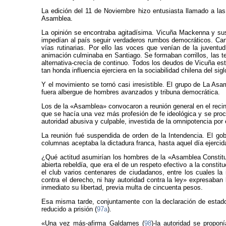
La edición del 11 de Noviembre hizo entusiasta llamado a las
Asamblea.
La opinión se encontraba agitadísima. Vicuña Mackenna y sus c
impedían al país seguir verdaderos rumbos democráticos. Can
vías rutinarias. Por ello las voces que venían de la juvent
animación culminaba en Santiago. Se formaban corrillos, las te
alternativa-crecía de continuo. Todos los deudos de Vicuña e
tan honda influencia ejerciera en la sociabilidad chilena del si
Y el movimiento se tornó casi irresistible. El grupo de La Asa
fuera albergue de hombres avanzados y tribuna democrática.
Los de la «Asamblea» convocaron a reunión general en el reci
que se hacía una vez más profesión de fe ideológica y se pr
autoridad abusiva y culpable, investida de la omnipotencia por
La reunión fué suspendida de orden de la Intendencia. El go
columnas aceptaba la dictadura franca, hasta aquel día ejercid
¿Qué actitud asumirían los hombres de la «Asamblea Constituy
abierta rebeldía, que era el de un respeto efectivo a la consti
el club varios centenares de ciudadanos, entre los cuales la
contra el derecho, ni hay autoridad contra la ley» expresaban 
inmediato su libertad, previa multa de cincuenta pesos.
Esa misma tarde, conjuntamente con la declaración de estado 
reducido a prisión (
97a
).
«Una vez más-afirma Galdames (
98
)-la autoridad se propon