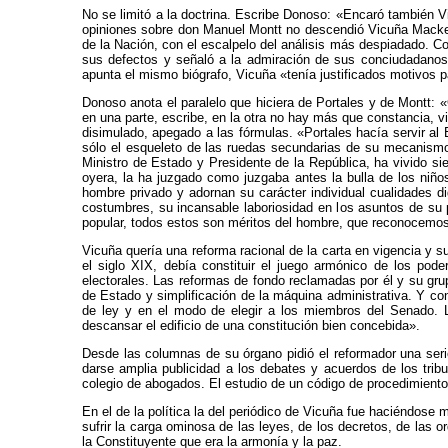
No se limitó a la doctrina. Escribe Donoso: «Encaró también 
opiniones sobre don Manuel Montt no descendió Vicuña Macke
de la Nación, con el escalpelo del análisis más despiadado. Co
sus defectos y señaló a la admiración de sus conciudadanos 
apunta el mismo biógrafo, Vicuña «tenía justificados motivos pa
Donoso anota el paralelo que hiciera de Portales y de Montt: 
en una parte, escribe, en la otra no hay más que constancia, vigo
disimulado, apegado a las fórmulas. «Portales hacía servir 
sólo el esqueleto de las ruedas secundarias de su mecanismo
Ministro de Estado y Presidente de la República, ha vivido sie
oyera, la ha juzgado como juzgaba antes la bulla de los niño
hombre privado y adornan su carácter individual cualidades d
costumbres, su incansable laboriosidad en los asuntos de su p
popular, todos estos son méritos del hombre, que reconocemos
Vicuña quería una reforma racional de la carta en vigencia y s
el siglo XIX, debía constituir el juego armónico de los pode
electorales. Las reformas de fondo reclamadas por él y su gru
de Estado y simplificación de la máquina administrativa. Y con 
de ley y en el modo de elegir a los miembros del Senado. L
descansar el edificio de una constitución bien concebida».
Desde las columnas de su órgano pidió el reformador una ser
darse amplia publicidad a los debates y acuerdos de los tribu
colegio de abogados. El estudio de un código de procedimiento l
En el de la política la del periódico de Vicuña fue haciéndose
sufrir la carga ominosa de las leyes, de los decretos, de las o
la Constituyente que era la armonía y la paz.