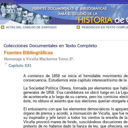
ACTAS DEL CABILDO DE SANTIAGO
PERIODICOS EN TEXTO COMPL
Fuentes Bibliográficas
Homenaje a Vicuña Mackenna Tomo 2º.
Capítulo XXI.
A comienzo de 1858 se inicia el formidable movimiento d
consecuencia. Estudiemos este capítulo interesantísimo de la hi
La Sociedad Política Obrera, formada por elementos que había
generales de 1858. Esa candidatura se ubicó luego en La Ligu
de acontecerle a lo largo de.su carrera, pero los comicios ele
éste, no obtuvo el asiento que sus electores querían otorgarle
El entusiasmo con que los elementos democráticos lo apoyaron t
órgano de prensa y acordó, a insinuación de Vicuña, que fue no
su inspirador y jefe lanzó a todos los vientos la enseña de la
Vicuña provocó marea de fondo, suscitándose discusiones de 
pretexto de no haberse dado la fianza de ley, que ofreciera,