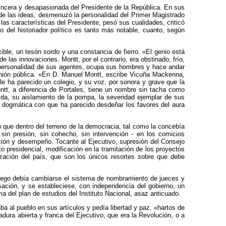
incera y desapasionada del Presidente de la República. En sus
 las ideas, desmenuzó la personalidad del Primer Magistrado
as características del Presidente, pesó sus cualidades, criticó
del historiador político es tanto más notable, cuanto, según
ble, un tesón sordo y una constancia de fierro. «El genio está
de las innovaciones. Montt, por el contrario, era obstinado, frío,
 personalidad de sus agentes, ocupa sus hombres y hace andar
inión pública. «En D. Manuel Montt, escribe Vicuña Mackenna,
 le ha parecido un colegio, y su voz, por sonora y grave que la
ntt, a diferencia de Portales, tiene un nombre sin tacha como
ida, su aislamiento de la pompa, la severidad ejemplar de sus
ez dogmática con que ha parecido desdeñar los favores del aura
o que dentro del terreno de la democracia, tal como la concebía
 sin presión, sin cohecho, sin intervención - en los comicios
ación y desempeño. Tocante al Ejecutivo, supresión del Consejo
to presidencial, modificación en la tramitación de los proyectos
zación del país, que son los únicos resortes sobre que debe
luego debía cambiarse el sistema de nombramiento de jueces y
asación, y se estableciese, con independencia del gobierno, un
a del plan de estudios del Instituto Nacional, asaz anticuado.
a al pueblo en sus artículos y pedía libertad y paz, «hartos de
adura abierta y franca del Ejecutivo, que era la Revolución, o a