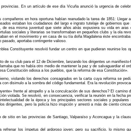
 provincias. En un artículo de ese día Vicuña anunció la urgencia de celeb
ompañeros en hora oportuna habían reanudado la tarea de 1851: Llegar a la 
sados estaban los ciudadanos del largo e ingrato tutelaje de gobiernos que
ud, de esa misma juventud que siete años atrás expusiera su vida en aras 
rtulias sociales y literarias se transformaban en pequeños clubs y la ola revo
staban en el movimiento y en casa de su tía doña Magdalena éste encontrab
glo pasado, aportaba contingente valioso.
mblea Constituyente resolvió fundar un centro en que pudieran reunirse los o
nto de su club para el 12 de Diciembre, lanzando los dirigentes un manifies
oclamaba que no había otro medio de mantener la paz y de salvaguardiar el 
 esa Constitución odiosa a los pueblos, que la reforma de esa Constitución».
bierno, violando los derechos consagrados en la carta cuya reforma se pedí
a con disimulo a la sombra del código fundamental. Era la revolución provocad
ente» frente al atropello y a la conculcación de sus derechos? El camino d
tución violada. Se resolvió, en consecuencia, verificar la reunión en la fecha 
 intelectualidad de la época y los principales sectores sociales y popula
los dirigentes, pero la policía hizo irrupción y arrestó a más de ciento cin
de sitio en las provincias de Santiago, Valparaíso y Aconcagua y la claus
ía refrenar los ímpetus del ardoroso joven; pero su sacrificio, lo mismo 