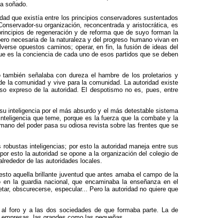
ía soñado.
idad que existía entre los principios conservadores sustentados
 Conservador-su organización, reconcentrada y aristocrática, es
principios de regeneración y de reforma que de suyo forman la
 pero necesaria de la naturaleza y del progreso humano vivan en
verse opuestos caminos; operar, en fin, la fusión de ideas del
 que es la conciencia de cada uno de esos partidos que se deben
o también señalaba con dureza el hambre de los proletarios y
de la comunidad y vive para la comunidad. La autoridad existe
iso expreso de la autoridad. El despotismo no es, pues, entre
 su inteligencia por el más absurdo y el más detestable sistema
 inteligencia que teme, porque es la fuerza que la combate y la
 mano del poder pasa su odiosa revista sobre las frentes que se
robustas inteligencias; por esto la autoridad maneja entre sus
por esto la autoridad se opone a la organización del colegio de
alrededor de las autoridades locales.
esto aquella brillante juventud que antes amaba el campo de la
lo en la guardia nacional, que encaminaba la enseñanza en el
ar, obscurecerse, especular... Pero la autoridad no quiere que
 al foro y a las dos sociedades de que formaba parte. La de
sus empresas, las grandes como las pequeñas.