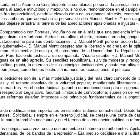
Vicuña en La Asamblea Constituyente la semblanza personal, la apreciación s
nna al ataque minucioso y mezquino, sino que, remontándose en el campo de
n fría imparcialidad, desde la elevada cima de las grandes síntesis, examinó l
los atributos que adornaban la persona de don Manuel Montt». Y ese razgo 
ra dejarse arrastrar al terreno de las apreciaciones apasionadas e injustas».
«Comparándolo con Portales, Vicuña no ve en él más que una paciencia inflexi
r, disimulo y fortuna». Portales era altivo, abierto, iniciador, creador, amigo 
al Estado mismo para sus combinaciones; D. Manuel Montt pone en acción la
 gubernativo», D. Manuel Montt despreciaba la libertad y no creía en la op
mpre el inspector de colegio, el catedrático de la Universidad. La República
s». Pero haciendo justicia a su compatriota, Vicuña escribe: «D. Manuel Mo
ignas de un alto aprecio. Su sencillez republicana, su vida modesta y recog
olítica propia, la entereza de sus principios individuales y hasta esa altiv
 sin pesar, como hemos hecho sin ira nuestras acusaciones al político».
us peticiones son de la más moderada justicia y del más claro concepto de l
res y el respeto absoluto de la voluntad popular, manifestada libremente -
po eran tres: En el poder Judicial, garantía de independencia para su gener
respecto al Legislativo, facultad ilimitada de convocatoria, supresión del ve
as reformas dejarían intocados «los principios fundamentales de la organi
ie de modificaciones importantes en distintos órdenes de actividad. Desde 
nales. Solicitaba, siempre en el terreno judicial, se crease una corte de c
e parecía también necesario y en el terreno de la educación pública la reform
 más enérgica cada vez, con lo que aumentaba el número de adherentes. Apelab
rdenanzas, de los bandos de la represión». Era preciso decidirse e ir a la dict