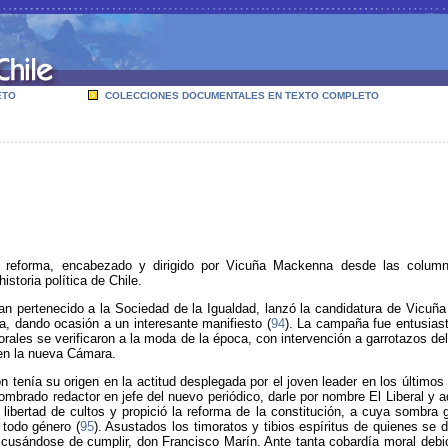
ETO
COLECCIONES DOCUMENTALES EN TEXTO COMPLETO
e reforma, encabezado y dirigido por Vicuña Mackenna desde las column
storia política de Chile.
n pertenecido a la Sociedad de la Igualdad, lanzó la candidatura de Vicuña
a, dando ocasión a un interesante manifiesto (
94
). La campaña fue entusias
ctorales se verificaron a la moda de la época, con intervención a garrotazos d
 en la nueva Cámara.
enía su origen en la actitud desplegada por el joven leader en los últimos m
mbrado redactor en jefe del nuevo periódico, darle por nombre El Liberal y ad
 libertad de cultos y propició la reforma de la constitución, a cuya sombra 
todo género (
95
). Asustados los timoratos y tibios espíritus de quienes se d
 excusándose de cumplir, don Francisco Marín. Ante tanta cobardía moral de