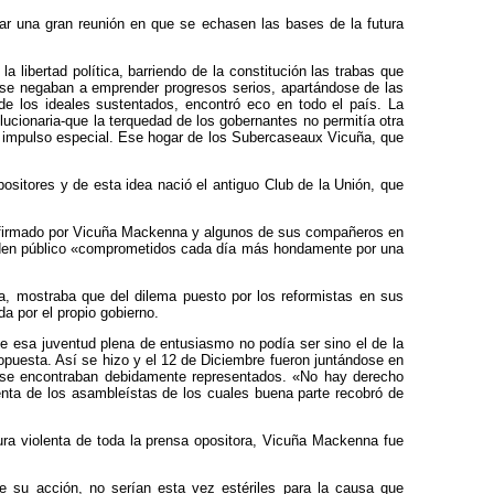
rar una gran reunión en que se echasen las bases de la futura
libertad política, barriendo de la constitución las trabas que
 se negaban a emprender progresos serios, apartándose de las
de los ideales sustentados, encontró eco en todo el país. La
lucionaria-que la terquedad de los gobernantes no permitía otra
a impulso especial. Ese hogar de los Subercaseaux Vicuña, que
positores y de esta idea nació el antiguo Club de la Unión, que
to-firmado por Vicuña Mackenna y algunos de sus compañeros en
orden público «comprometidos cada día más hondamente por una
a, mostraba que del dilema puesto por los reformistas en sus
a por el propio gobierno.
e esa juventud plena de entusiasmo no podía ser sino el de la
propuesta. Así se hizo y el 12 de Diciembre fueron juntándose en
res se encontraban debidamente representados. «No hay derecho
cuenta de los asambleístas de los cuales buena parte recobró de
ura violenta de toda la prensa opositora, Vicuña Mackenna fue
que su acción, no serían esta vez estériles para la causa que