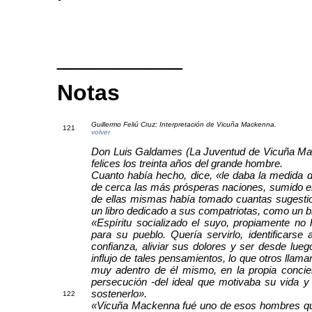
__________
Notas
Guillermo Feliú Cruz: Interpretación de Vicuña Mackenna.
1
21
volver
Don Luis Galdames (La Juventud de Vicuña Mac
felices los treinta años del grande hombre.
Cuanto había hecho, dice, «le daba la medida 
de cerca las más prósperas naciones, sumido en 
de ellas mismas había tomado cuantas sugestion
un libro dedicado a sus compatriotas, como un bre
«Espíritu socializado el suyo, propiamente no 
para su pueblo. Quería servirlo, identificars
confianza, aliviar sus dolores y ser desde lue
influjo de tales pensamientos, lo que otros llaman
muy adentro de él mismo, en la propia concien
persecución -del ideal que motivaba su vida y 
sostenerlo».
1
22
«Vicuña Mackenna fué uno de esos hombres que 