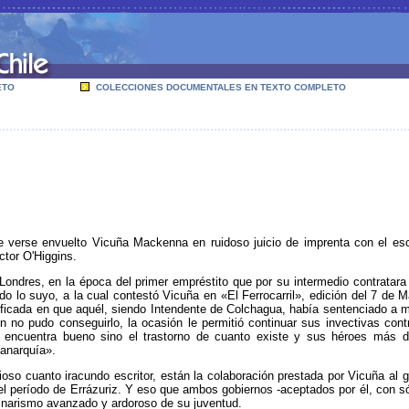
ETO
COLECCIONES DOCUMENTALES EN TEXTO COMPLETO
de verse envuelto Vicuña Mackenna en ruidoso juicio de imprenta con el es
ctor O'Higgins.
Londres, en la época del primer empréstito que por su intermedio contratar
o lo suyo, a la cual contestó Vicuña en «El Ferrocarril», edición del 7 de M
ustificada en que aquél, siendo Intendente de Colchagua, había sentenciado a
ien no pudo conseguirlo, la ocasión le permitió continuar sus invectivas contr
o encuentra bueno sino el trastorno de cuanto existe y sus héroes más 
 anarquía».
so cuanto iracundo escritor, están la colaboración prestada por Vicuña al go
 período de Errázuriz. Y eso que ambos gobiernos -aceptados por él, con sól
rinarismo avanzado y ardoroso de su juventud.