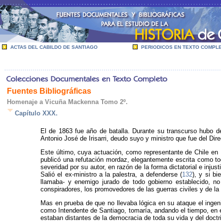
ACTAS DEL CABILDO DE SANTIAGO
PERIODICOS EN TEXTO COMPL
Fuentes Bibliográficas
Homenaje a Vicuña Mackenna Tomo 2º.
Capítulo XXX.
El de 1863 fue año de batalla. Durante su transcurso hubo 
Antonio José de Irisarri, deudo suyo y ministro que fue del Dire
Este último, cuya actuación, como representante de Chile en 
publicó una refutación mordaz, elegantemente escrita como tod
severidad por su autor, en razón de la forma dictatorial e inj
Salió el ex-ministro a la palestra, a defenderse (
132
), y si b
llamaba- y enemigo jurado de todo gobierno establecido, n
conspiradores, los promovedores de las guerras civiles y de la
Mas en prueba de que no llevaba lógica en su ataque el ingenio
como Intendente de Santiago, tomaría, andando el tiempo, en el
estaban distantes de la democracia de toda su vida y del doct