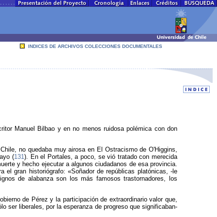
INDICES DE ARCHIVOS COLECCIONES DOCUMENTALES
critor Manuel Bilbao y en no menos ruidosa polémica con don
a Chile, no quedaba muy airosa en El Ostracismo de O'Higgins,
ayo (
131
). En el Portales, a poco, se vió tratado con merecida
 muerte y hecho ejecutar a algunos ciudadanos de esa provincia.
a el gran historiógrafo: «Soñador de repúblicas platónicas, -le
dignos de alabanza son los más famosos trastornadores, los
bierno de Pérez y la participación de extraordinario valor que,
o ser liberales, por la esperanza de progreso que significaban-