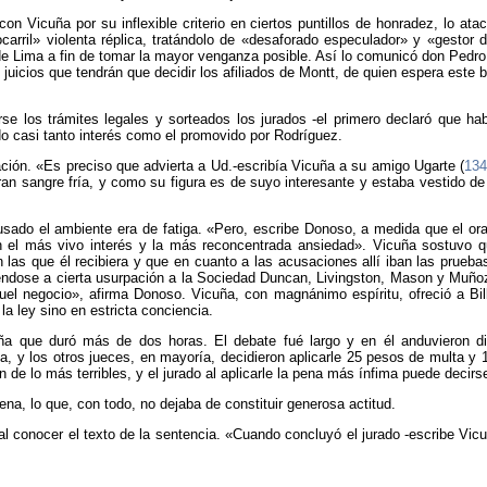
on Vicuña por su inflexible criterio en ciertos puntillos de honradez, lo at
arril» violenta réplica, tratándolo de «desaforado especulador» y «gestor 
 de Lima a fin de tomar la mayor venganza posible. Así lo comunicó don Pedr
 juicios que tendrán que decidir los afiliados de Montt, de quien espera este
e los trámites legales y sorteados los jurados -el primero declaró que habí
do casi tanto interés como el promovido por Rodríguez.
ación. «Es preciso que advierta a Ud.-escribía Vicuña a su amigo Ugarte (
13
ran sangre fría, y como su figura es de suyo interesante y estaba vestido 
usado el ambiente era de fatiga. «Pero, escribe Donoso, a medida que el ora
 con el más vivo interés y la más reconcentrada ansiedad». Vicuña sostuvo 
 las que él recibiera y que en cuanto a las acusaciones allí iban las prueb
éndose a cierta usurpación a la Sociedad Duncan, Livingston, Mason y Muño
uel negocio», afirma Donoso. Vicuña, con magnánimo espíritu, ofreció a Bil
la ley sino en estricta conciencia.
cuña que duró más de dos horas. El debate fué largo y en él anduvieron di
a, y los otros jueces, en mayoría, decidieron aplicarle 25 pesos de multa y 1
de lo más terribles, y el jurado al aplicarle la pena más ínfima puede decirs
ena, lo que, con todo, no dejaba de constituir generosa actitud.
 al conocer el texto de la sentencia. «Cuando concluyó el jurado -escribe V