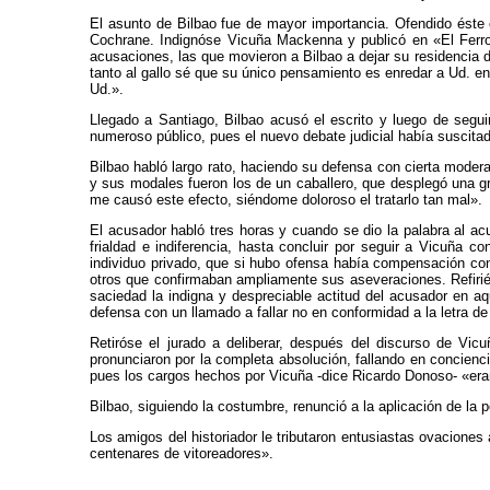
El asunto de Bilbao fue de mayor importancia. Ofendido éste c
Cochrane. Indignóse Vicuña Mackenna y publicó en «El Ferroc
acusaciones, las que movieron a Bilbao a dejar su residencia
tanto al gallo sé que su único pensamiento es enredar a Ud. en
Ud.».
Llegado a Santiago, Bilbao acusó el escrito y luego de seguirs
numeroso público, pues el nuevo debate judicial había suscita
Bilbao habló largo rato, haciendo su defensa con cierta moder
y sus modales fueron los de un caballero, que desplegó una g
me causó este efecto, siéndome doloroso el tratarlo tan mal».
El acusador habló tres horas y cuando se dio la palabra al ac
frialdad e indiferencia, hasta concluir por seguir a Vicuña
individuo privado, que si hubo ofensa había compensación con
otros que confirmaban ampliamente sus aseveraciones. Refiri
saciedad la indigna y despreciable actitud del acusador en aq
defensa con un llamado a fallar no en conformidad a la letra de 
Retiróse el jurado a deliberar, después del discurso de Vi
pronunciaron por la completa absolución, fallando en concienci
pues los cargos hechos por Vicuña -dice Ricardo Donoso- «eran 
Bilbao, siguiendo la costumbre, renunció a la aplicación de la p
Los amigos del historiador le tributaron entusiastas ovaciones
centenares de vitoreadores».