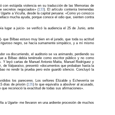
acó con estúpida violencia en su traducción de las Memorias de
de secretos negociados» (
133
). El artículo contenía tremendas
o Ugarte a Vicuña, desde la capital peruana: «Como yo conozco
 bellaco mucha ayuda, porque conoce el odio que, sienten contra
a lugar a juicio- se verificó la audiencia el 25 de Junio, ante
4
)- que Bilbao estuvo muy bien en el jurado, que toda su actitud
de riguroso negro, se hacía sumamente simpático, y a mí mismo
dor va discurriendo, el auditorio se va animando, perdiendo su
que a Bilbao debía tenérsele como escritor público y no como
as. Y leyó cartas de Manuel Antonio Matta, Manuel Rodríguez y
z, de Valparaíso, presentó «documentos que probaban hasta la
bao no rendir la prueba pero este guardó silencio. Concluyó la
vididos los pareceres. Los señores Elizalde y Echeverría se
5 días de prisión (
135
) lo que equivalía a absolver al acusado,
e que reconoció la exactitud de todas sus afirmaciones».
icuña a Ugarte- me llevaron en una ardiente procesión de muchos