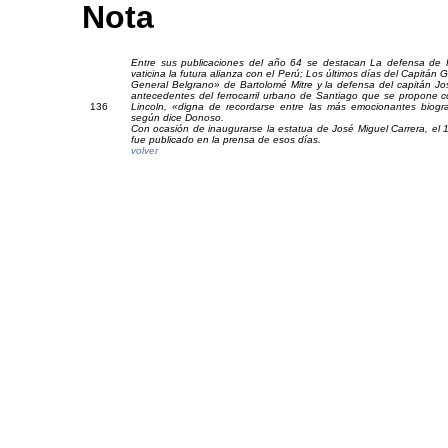
Nota
Entre sus publicaciones del año 64 se destacan La defensa de 
vaticina la futura alianza con el Perú; Los últimos días del Capitán 
General Belgrano» de Bartolomé Mitre y la defensa del capitán J
antecedentes del ferrocarril urbano de Santiago que se propone c
13
6
Lincoln, «digna de recordarse entre las más emocionantes biog
según dice Donoso.
Con ocasión de inaugurarse la estatua de José Miguel Carrera, el
fue publicado en la prensa de esos días.
volver