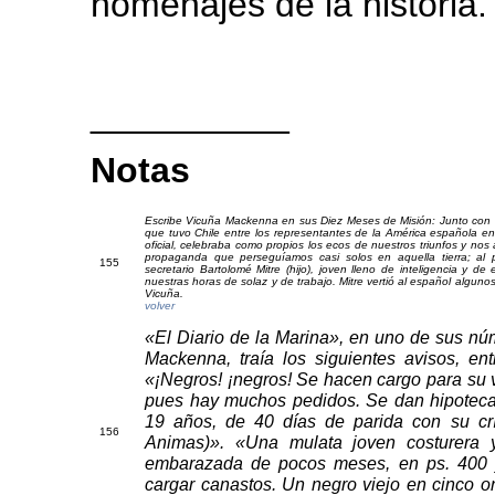
homenajes de la historia.
__________
Notas
Escribe Vicuña Mackenna en sus Diez Meses de Misión: Junto con el
que tuvo Chile entre los representantes de la América española en 
oficial, celebraba como propios los ecos de nuestros triunfos y nos
propaganda que perseguíamos casi solos en aquella tierra; al
1
55
secretario Bartolomé Mitre (hijo), joven lleno de inteligencia y 
nuestras horas de solaz y de trabajo. Mitre vertió al español alguno
Vicuña.
volver
«El Diario de la Marina», en uno de sus nú
Mackenna, traía los siguientes avisos, en
«¡Negros! ¡negros! Se hacen cargo para su 
pues hay muchos pedidos. Se dan hipotecas
19 años, de 40 días de parida con su cr
15
6
Animas)». «Una mulata joven costurera y
embarazada de pocos meses, en ps. 400 y
cargar canastos. Un negro viejo en cinco o