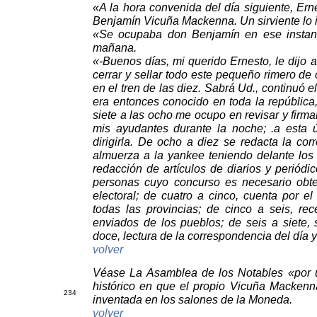
«A la hora convenida del día siguiente, Er
Benjamín Vicuña Mackenna. Un sirviente lo i
«Se ocupaba don Benjamín en ese instant
mañana.
«-Buenos días, mi querido Ernesto, le dijo 
cerrar y sellar todo este pequeño rimero de
en el tren de las diez. Sabrá Ud., continuó 
era entonces conocido en toda la república,
siete a las ocho me ocupo en revisar y firma
mis ayudantes durante la noche; .a esta ú
dirigirla. De ocho a diez se redacta la cor
almuerza a la yankee teniendo delante los
redacción de artículos de diarios y periódic
personas cuyo concurso es necesario obt
electoral; de cuatro a cinco, cuenta por e
todas las provincias; de cinco a seis, re
enviados de los pueblos; de seis a siete,
doce, lectura de la correspondencia del día 
volver
Véase La Asamblea de los Notables «por un 
histórico en que el propio Vicuña Mackenna
234
inventada en los salones de la Moneda.
volver