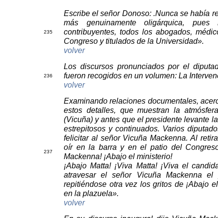
Escribe el señor Donoso: .Nunca se había r
más genuinamente oligárquica, pues
contribuyentes, todos los abogados, médic
235
Congreso y titulados de la Universidad».
volver
Los discursos pronunciados por el diput
fueron recogidos en un volumen: La Interven
236
volver
Examinando relaciones documentales, acerca
estos detalles, que muestran la atmósfera
(Vicuña) y antes que el presidente levante l
estrepitosos y continuados. Varios diputad
felicitar al señor Vicuña Mackenna. Al reti
oír en la barra y en el patio del Congres
237
Mackenna! ¡Abajo el ministerio!
¡Abajo Matta! ¡Viva Matta! ¡Viva el candida
atravesar el señor Vicuña Mackenna el p
repitiéndose otra vez los gritos de ¡Abajo el
en la plazuela».
volver