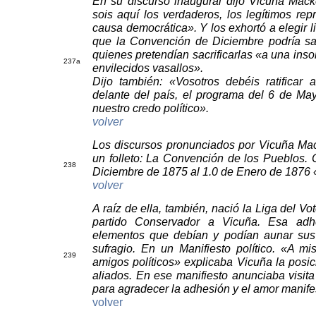
En su discurso inaugural dijo Vicuña Mack
sois aquí los verdaderos, los legítimos rep
causa democrática». Y los exhortó a elegir 
que la Convención de Diciembre podría sal
quienes pretendían sacrificarlas «a una ins
237
a
envilecidos vasallos».
Dijo también: «Vosotros debéis ratifica
delante del país, el programa del 6 de May
nuestro credo político».
volver
Los discursos pronunciados por Vicuña Ma
un folleto: La Convención de los Pueblos.
238
Diciembre de 1875 al 1.0 de Enero de 1876
volver
A raíz de ella, también, nació la Liga del V
partido Conservador a Vicuña. Esa adh
elementos que debían y podían aunar sus 
sufragio. En un Manifiesto político. «A m
239
amigos políticos» explicaba Vicuña la posi
aliados. En ese manifiesto anunciaba visita
para agradecer la adhesión y el amor manife
volver