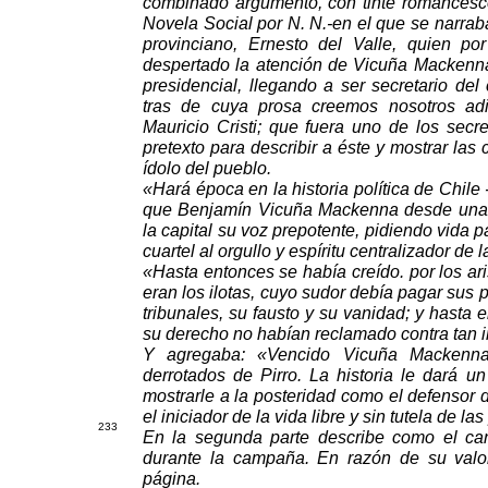
combinado argumento, con tinte romancesco
Novela Social por N. N.-en el que se narra
provinciano, Ernesto del Valle, quien por
despertado la atención de Vicuña Macken
presidencial, llegando a ser secretario del
tras de cuya prosa creemos nosotros ad
Mauricio Cristi; que fuera uno de los secr
pretexto para describir a éste y mostrar las
ídolo del pueblo.
«Hará época en la historia política de Chile 
que Benjamín Vicuña Mackenna desde una ap
la capital su voz prepotente, pidiendo vida 
cuartel al orgullo y espíritu centralizador de
«Hasta entonces se había creído. por los ar
eran los ilotas, cuyo sudor debía pagar sus p
tribunales, su fausto y su vanidad; y hasta 
su derecho no habían reclamado contra tan i
Y agregaba: «Vencido Vicuña Mackenna
derrotados de Pirro. La historia le dará u
mostrarle a la posteridad como el defensor 
el iniciador de la vida libre y sin tutela de la
233
En la segunda parte describe como el cand
durante la campaña. En razón de su valo
página.