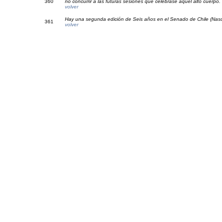
36
0
no concurrir a las futuras sesiones que celebrase aquel alto cuerpo.
volver
Hay una segunda edición de Seis años en el Senado de Chile (Nasc
36
1
volver