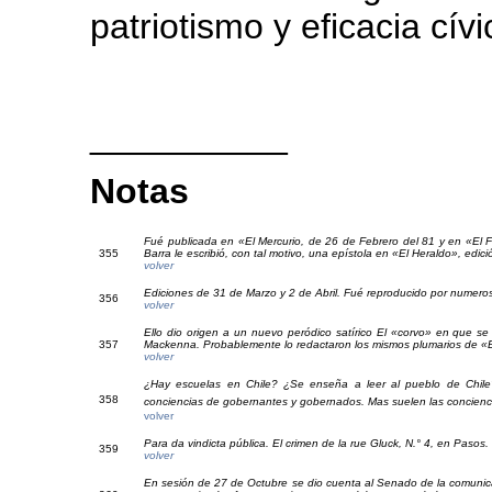
patriotismo y eficacia cívi
__________
Notas
Fué publicada en «El Mercurio, de 26 de Febrero del 81 y en «El 
35
5
Barra le escribió, con tal motivo, una epístola en «El Heraldo», edic
volver
Ediciones de 31 de Marzo y 2 de Abril. Fué reproducido por numeroso
35
6
volver
Ello dio origen a un nuevo peródico satírico El «corvo» en que s
35
7
Mackenna. Probablemente lo redactaron los mismos plumarios de «
volver
¿Hay escuelas en Chile? ¿Se enseña a leer al pueblo de Chil
35
8
conciencias de gobernantes y gobernados. Mas suelen las concienc
volver
Para da vindicta pública. El crimen de la rue Gluck, N.° 4, en Pasos.
35
9
volver
En sesión de 27 de Octubre se dio cuenta al Senado de la comuni