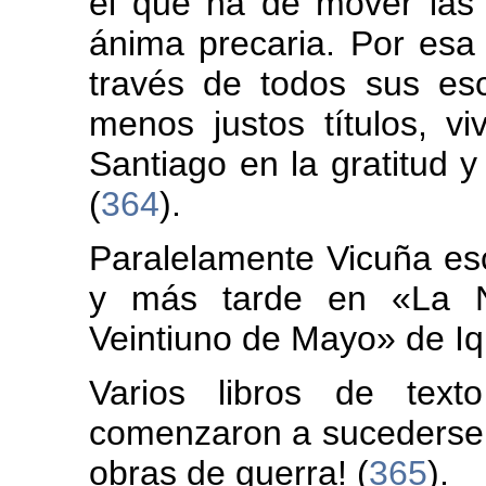
el que ha de mover las 
ánima precaria. Por esa 
través de todos sus esc
menos justos títulos, vi
Santiago en la gratitud y
(
364
).
Paralelamente Vicuña esc
y más tarde en «La N
Veintiuno de Mayo» de Iq
Varios libros de texto
comenzaron a sucederse a
obras de guerra! (
365
).