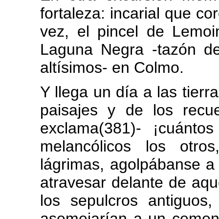
fortaleza: incarial que co
vez, el pincel de Lemoin
Laguna Negra -tazón de
altísimos- en Colmo.
Y llega un día a las tier
paisajes y de los recu
exclama(381)- ¡cuántos
melancólicos los otro
lágrimas, agolpábanse a
atravesar delante de aq
los sepulcros antiguos,
asemejarían a un cemen