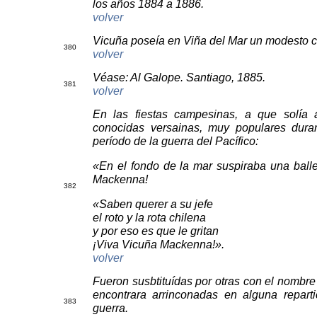
los años 1884 a 1886.
volver
Vicuña poseía en Viña del Mar un modesto c
3
80
volver
Véase: Al Galope. Santiago, 1885.
3
81
volver
En las fiestas campesinas, a que solía a
conocidas versainas, muy populares dura
período de la guerra del Pacífico:
«En el fondo de la mar suspiraba una balle
Mackenna!
3
82
«Saben querer a su jefe
el roto y la rota chilena
y por eso es que le gritan
¡Viva Vicuña Mackenna!».
volver
Fueron susbtituídas por otras con el nombre
encontrara arrinconadas en alguna reparti
3
83
guerra.