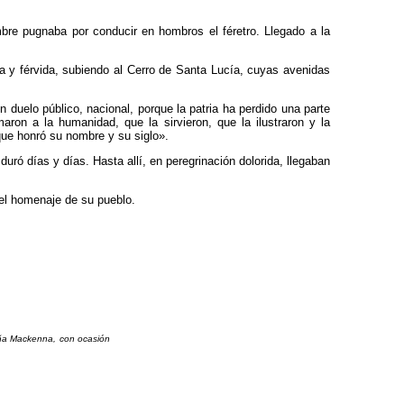
bre pugnaba por conducir en hombros el féretro. Llegado a la
da y férvida, subiendo al Cerro de Santa Lucía, cuyas avenidas
 duelo público, nacional, porque la patria ha perdido una parte
ron a la humanidad, que la sirvieron, que la ilustraron y la
que honró su nombre y su siglo».
uró días y días. Hasta allí, en peregrinación dolorida, llegaban
 el homenaje de su pueblo.
uña Mackenna, con ocasión