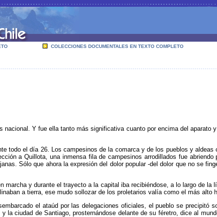
ETO
COLECCIONES DOCUMENTALES EN TEXTO COMPLETO
acional. Y fue ella tanto más significativa cuanto por encima del aparato y
e todo el día 26. Los campesinos de la comarca y de los pueblos y aldeas ci
ión a Quillota, una inmensa fila de campesinos arrodillados fue abriendo pa
lejanas. Sólo que ahora la expresión del dolor popular -del dolor que no se fi
 marcha y durante el trayecto a la capital iba recibiéndose, a lo largo de la
inaban a tierra, ese mudo sollozar de los proletarios valía como el más alto h
embarcado el ataúd por las delegaciones oficiales, el pueblo se precipitó s
 y la ciudad de Santiago, prosternándose delante de su féretro, dice al mund