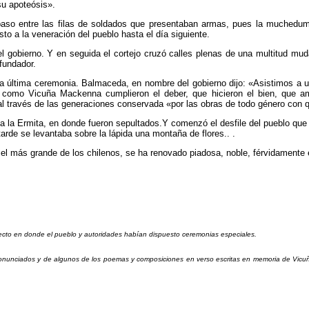
su apoteósis».
l paso entre las filas de soldados que presentaban armas, pues la muchedum
o a la veneración del pueblo hasta el día siguiente.
del gobierno. Y en seguida el cortejo cruzó calles plenas de una multitud mu
fundador.
 la última ceremonia. Balmaceda, en nombre del gobierno dijo: «Asistimos a un
e como Vicuña Mackenna cumplieron el deber, que hicieron el bien, que ama
l través de las generaciones conservada «por las obras de todo género con 
s a la Ermita, en donde fueron sepultados.Y comenzó el desfile del pueblo que d
rde se levantaba sobre la lápida una montaña de flores.. .
 el más grande de los chilenos, se ha renovado piadosa, noble, férvidamente
yecto en donde el pueblo y autoridades habían dispuesto ceremonias especiales.
pronunciados y de algunos de los poemas y composiciones en verso escritas en memoria de Vic