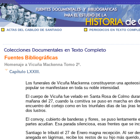
ACTAS DEL CABILDO DE SANTIAGO
PERIODICOS EN TEXTO COMPL
Fuentes Bibliográficas
Homenaje a Vicuña Mackenna Tomo 2º.
Capítulo LXXIII.
Los funerales de Vicuña Mackenna constituyeron una apoteosis n
popular se manifestase en toda su noble intensidad.
El cuerpo de Vicuña fue velado en Santa Rosa de Colmo durant
mañana del 27, cuando la comitiva se puso en marcha en direcc
encuentro del cortejo como en los triunfales días de las jiras 
dos lustros.
El convoy, cubierto de banderas y flores, se puso lentamente en
partes acudían. Esa parada silenciosa, esas frentes que se incl
Santiago le tributó el 27 de Enero magna recepción. Al ser des
anegada en lágrimas, recibe los restos de su hijo más querido,