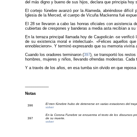
del más digno y bueno de sus hijos, declara que principia hoy 
El cortejo fúnebre avanzó por la Alameda, abriéndose difíci
Iglesia de la Merced, el cuerpo de Vicuña Mackenna fué expuest
El 28 se llevaron a cabo las honras oficiales con asistencia 
cubiertas de crespones y banderas a media asta recibían a su 
En la terraza principal llamada hoy de Caupolicán -se verificó
de su existencia moral e intelectual». «Felices aquellos qu
ennoblecieron». Y terminó expresando que su memoria viviría a
Cuando los oradores terminaron (
397
), se transportó los resto
hombres, mujeres y niños, llevando ofrendas modestas. Cada ta
Y a través de los años, en esa tumba sin olvido en que reposa
___________
Notas
El tren fúnebre hubo de detenerse en varias estaciones del tra
39
6
volver
En la Corona Funebre se encuentra el texto de los discursos 
39
7
de su muerte.
volver