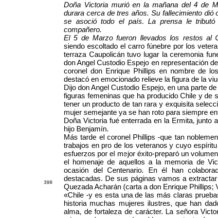
Doña Victoria murió en la mañana del 4 de M
durara cerca de tres años. Su fallecimiento di
se asoció todo el país. La prensa le tribut
compañero.
El 5 de Marzo fueron llevados los restos al 
siendo escoltado el carro fúnebre por los vetera
terraza Caupolicán tuvo lugar la ceremonia funera
don Angel Custodio Espejo en representación de i
coronel don Enrique Phillips en nombre de los
destacó en emocionado relieve la figura de la vi
Dijo don Angel Custodio Espejo, en una parte d
figuras femeninas que ha producido Chile y de 
tener un producto de tan rara y exquisita selec
mujer semejante ya se han roto para siempre en
Doña Victoria fué enterrada en la Ermita, junt
hijo Benjamín.
Más tarde el coronel Phillips -que tan nobleme
trabajos en pro de los veteranos y cuyo espíri
esfuerzos por el mejor éxito-preparó un volumen, 
el homenaje de aquellos a la memoria de V
ocasión del Centenario. En él han colaborado
destacadas. De sus páginas vamos a extractar
39
8
Quezada Acharán (carta a don Enrique Phillips; 
«Chile -y es esta una de las más claras prueba
historia muchas mujeres ilustres, que han dad
alma, de fortaleza de carácter. La señora Vict