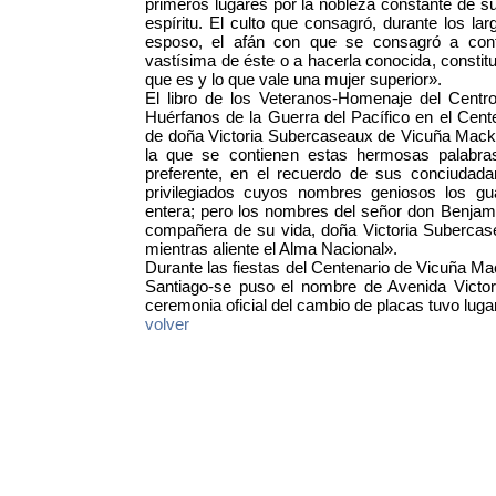
primeros lugares por la nobleza constante de su
espíritu. El culto que consagró, durante los l
esposo, el afán con que se consagró a conti
vastísima de éste o a hacerla conocida, const
que es y lo que vale una mujer superior».
El libro de los Veteranos-Homenaje del Centr
Huérfanos de la Guerra del Pacífico en el Ce
de doña Victoria Subercaseaux de Vicuña Mack
la que se contienen estas hermosas palabras:
preferente, en el recuerdo de sus conciudad
privilegiados cuyos nombres geniosos los gu
entera; pero los nombres del señor don Benja
compañera de su vida, doña Victoria Suberca
mientras aliente el Alma Nacional».
Durante las fiestas del Centenario de Vicuña M
Santiago-se puso el nombre de Avenida Victor
ceremonia oficial del cambio de placas tuvo luga
volver