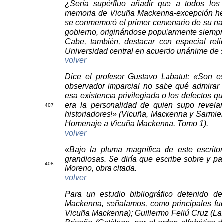
¿Sería supérfluo añadir que a todos los
memoria de Vicuña Mackenna-excepción hec
se conmemoró el primer centenario de su nac
gobierno, originándose popularmente siemp
Cabe, también, destacar con especial rel
Universidad central en acuerdo unánime de 
volver
Dice el profesor Gustavo Labatut: «Son 
observador imparcial no sabe qué admirar 
esa existencia privilegiada o los defectos q
era la personalidad de quien supo revel
40
7
historiadores!» (Vicuña, Mackenna y Sarmien
Homenaje a Vicuña Mackenna. Tomo 1).
volver
«Bajo la pluma magnífica de este escrit
grandiosas. Se diría que escribe sobre y pa
40
8
Moreno, obra citada.
volver
Para un estudio bibliográfico detenido de
Mackenna, señalamos, como principales f
Vicuña Mackenna); Guillermo Feliú Cruz (L