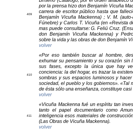
Briseño (Catálogo, por el orden alfabético d
por la prensa hizo don Benjamín Vicuña M
carrera de escritor público hasta que falle
40
9
Benjamín Vicuña Mackenna) ; V. M. (auto-b
Fúnebre) y Carlos T. Vicuña (en «Revista de
mas puede consultarse: G. Feliú Cruz. (Ensa
don Benjamín Vicuña Mackenna) y Pedro 
sobre la vida y las obras de don Benjamín 
volver
«Por eso también buscar al hombre, dese
exhumar su pensamiento y su corazón sin li
sus fases, excepto la única que hay ve
conciencia: la del hogar, es trazar la exis
41
0
sombras y sus espacios luminosos y hacer 
sociedad, el pueblo y los gobiernos». «Tal 
de ésta sólo una enseñanza, constituye casi
volver
«Vicuña Mackenna fué un espíritu tan inve
tanto el papel documentario como Amun
inteligencia esos materiales de construcció
41
1
(Las Obras de Vicuña Mackenna).
volver