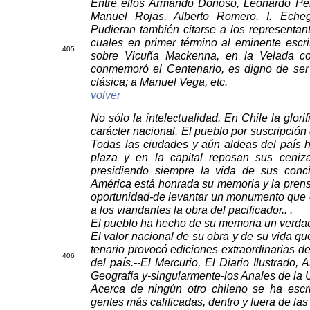
Entre ellos Armando Donoso, Leonardo Pe
Manuel Rojas, Alberto Romero, I. Echeg
Pudieran también citarse a los representante
cuales en primer término al eminente escri
40
5
sobre Vicuña Mackenna, en la Velada co
conmemoró el Centenario, es digno de ser
clásica; a Manuel Vega, etc.
volver
No sólo la intelectualidad. En Chile la glo
carácter nacional. El pueblo por suscripción
Todas las ciudades y aún aldeas del país 
plaza y en la capital reposan sus ceniz
presidiendo siempre la vida de sus conc
América está honrada su memoria y la pren
oportunidad-de levantar u
n monumento que e
a los viandantes la obra del pacificador.. .
El pueblo ha hecho de su memoria un verdad
El valor nacional de su obra y de su vida 
tenario provocó ediciones extraordinarias de
40
6
del país.--El Mercurio, El Diario Ilustrado,
Geografía y-singularmente-los Anales de la 
Acerca de ningún otro chileno se ha esc
gentes más calificadas, dentro y fuera de las 