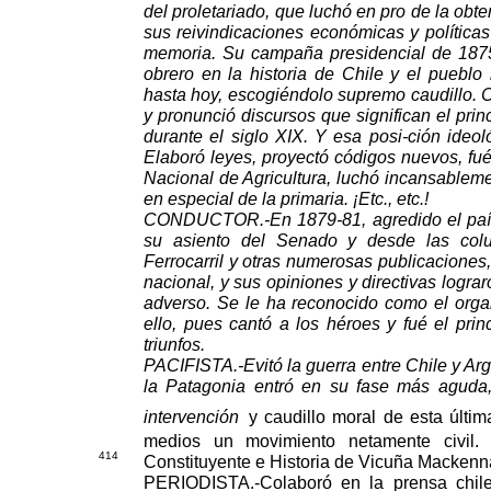
del proletariado, que luchó en pro de la ob
sus reivindicaciones económicas y política
memoria. Su campaña presidencial de 1875
obrero en la historia de Chile y el puebl
hasta hoy, escogiéndolo supremo caudillo. 
y pronunció discursos que significan el princ
durante el siglo XIX. Y esa posi-ción ideoló
Elaboró leyes, proyectó códigos nuevos, fu
Nacional de Agricultura, luchó incansablemen
en especial de la primaria. ¡Etc., etc.!
CONDUCTOR.-En 1879-81, agredido el país 
su asiento del Senado y desde las col
Ferrocarril y otras numerosas publicaciones,
nacional, y sus opiniones y directivas logr
adverso. Se le ha reconocido como el organi
ello, pues cantó a los héroes y fué el prin
triunfos.
PACIFISTA.-Evitó la guerra entre Chile y Arg
la Patagonia entró en su fase más aguda, 
intervención
y caudillo moral de esta últim
medios un movimiento netamente civil. 
41
4
Constituyente e Historia de Vicuña Mackenn
PERIODISTA.-Colaboró en la prensa chile