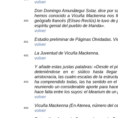
volver
Don Domingo Amunátegui Solar, dice por su 
hemos conocido a Vicuña Mackenna nos fo
geógrafo francés (Eliseo Reclús) le tuvo de pa
40
0
espíritu genial del pueblo de Irlanda».
volver
Estudio preliminar de Páginas Olvidadas. V
40
1
volver
La Juventud de Vicuña Mackenna.
40
2
volver
Y añade estas justas palabras: «Desde el pil
deteniéndose en e: siútico hasta llega
aristocracia, las cuatro escalas de la estruc
ha comprendido todas, las ha sentido en el 
40
3
reuniendo un considerable aporte para hace
hace falta entre los suyos: el Idearium de un
volver
Vicuña Mackenna (En Atenea, número del cen
40
4
volver