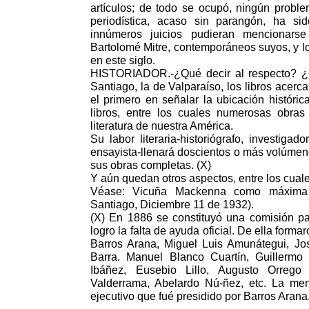
artículos; de todo se ocupó, ningún proble
periodística, acaso sin parangón, ha si
innúmeros juicios pudieran mencionars
Bartolomé Mitre, contemporáneos suyos, y l
en este siglo.
HISTORIADOR.-¿Qué decir al respecto? ¿Q
Santiago, la de Valparaíso, los libros acerc
el primero en señalar la ubicación históri
libros, entre los cuales numerosas obras
literatura de nuestra América.
Su labor literaria-historiógrafo, investigador
ensayista-llenará doscientos o más volúmene
sus obras completas. (X)
Y aún quedan otros aspectos, entre los cuales 
Véase: Vicuña Mackenna como máxima f
Santiago, Diciembre 11 de 1932).
(X) En 1886 se constituyó una comisión par
logro la falta de ayuda oficial. De ella forma
Barros Arana, Miguel Luis Amunátegui, J
Barra. Manuel Blanco Cuartín, Guillermo B
Ibáñez, Eusebio Lillo, Augusto Orrego
Valderrama, Abelardo Nú-ñez, etc. La me
ejecutivo que fué presidido por Barros Arana