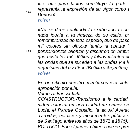
«Lo que para tantos constituye la part
representa la expresión de su vigor como e
41
2
Donoso).
volver
«No se debe confundir la exuberancia con
nada iguala a la riqueza de su estilo, p
remembranzas de toda especie, que de paso
mil colores sin ofuscar jamás ni apagar 
pensamientos alientan y discurren en ambie
41
3
que hasta los más fútiles y falsos alientan 
las ondas que se suceden a las ondas y a la
organismo del escrito». (Bolivia y Argentina).
volver
En un artículo nuestro intentamos esa sínte
aprobación por ella.
Vamos a transcribirla:
CONSTRUCTOR.-Transformó a la ciudad de
aldea colonial en una ciudad de primer or
Lucía, el Parque Cousiño, la actual Aveni
avenidas, edi-ficios y monumentos públicos
de Santiago entre los años de 1872 a 1875).
POLITICO.-Fué el primer chileno que se preo