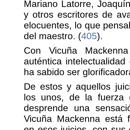
Mariano Latorre, Joaquí
y otros escritores de a
elocuentes, lo que pensab
del maestro. (
405
).
Con Vicuña Mackenna 
auténtica intelectualida
ha sabido ser glorificador
De estos y aquellos jui
los unos, de la fuerza 
desprende una sensació
Vicuña Mackenna está 
en esos juicios, con sus