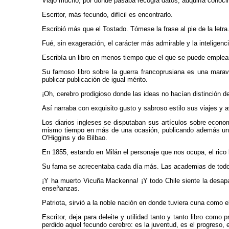
Viajó mucho; por donde pasaba recogía datos, adquiría conocim
Escritor, más fecundo, difícil es encontrarlo.
Escribió más que el Tostado. Tómese la frase al pie de la letra
Fué, sin exageración, el carácter más admirable y la inteligenc
Escribía un libro en menos tiempo que el que se puede emplear
Su famoso libro sobre la guerra francoprusiana es una marav
publicar publicación de igual mérito.
¡Oh, cerebro prodigioso donde las ideas no hacían distinción
Así narraba con exquisito gusto y sabroso estilo sus viajes y 
Los diarios ingleses se disputaban sus artículos sobre economí
mismo tiempo en más de una ocasión, publicando además un libr
O'Higgins y de Bilbao.
En 1855, estando en Milán el personaje que nos ocupa, el rico
Su fama se acrecentaba cada día más. Las academias de todos
¡Y ha muerto Vicuña Mackenna! ¡Y todo Chile siente la desapar
enseñanzas.
Patriota, sirvió a la noble nación en donde tuviera cuna como e
Escritor, deja para deleite y utilidad tanto y tanto libro com
perdido aquel fecundo cerebro: es la juventud, es el progreso, 