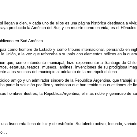
i llegan a cien, y cada uno de ellos es una página histórica destinada a vivi
haya producido la América del Sur, y en muerte como en vida, es el Hércules de
ublicado en Sud América.
az como hombre de Estado y como tribuno internacional, perorando en ingl
e la Unión, a la vez que reforzaba a su país con elementos bélicos en la gue
ón que, como intendente municipal, hizo experimentar a Santiago de Chile: 
s, estatuas, teatros, museos, jardines, invenciones de su prodigiosa imag
ente a los vecinos del municipio al adelanto de la metrópoli chilena.
cidido amigo y un admirador sincero de la República Argentina, que trabajó s
a parte la solución pacífica y amistosa que han tenido sus cuestiones de lí
 hombres ilustres; la República Argentina, el más noble y generoso de sus 
a fisonomía llena de luz y de estrépito. Su talento activo, fecundo, variado,
.. .