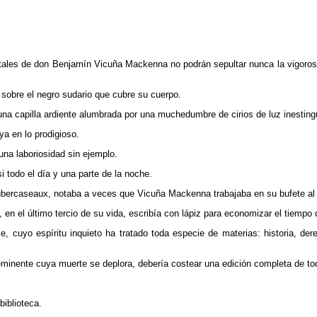
tales de don Benjamín Vicuña Mackenna no podrán sepultar nunca la vigorosa i
 sobre el negro sudario que cubre su cuerpo.
 una capilla ardiente alumbrada por una muchedumbre de cirios de luz inestingu
ya en lo prodigioso.
 una laboriosidad sin ejemplo.
todo el día y una parte de la noche.
bercaseaux, notaba a veces que Vicuña Mackenna trabajaba en su bufete al r
el último tercio de su vida, escribía con lápiz para economizar el tiempo de
cuyo espíritu inquieto ha tratado toda especie de materias: historia, derech
eminente cuya muerte se deplora, debería costear una edición completa de t
iblioteca.