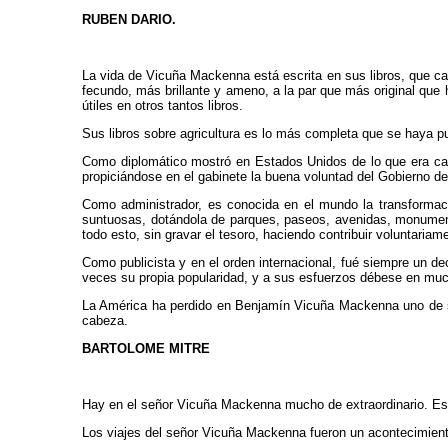
RUBEN DARIO.
La vida de Vicuña Mackenna está escrita en sus libros, que cas
fecundo, más brillante y ameno, a la par que más original que 
útiles en otros tantos libros.
Sus libros sobre agricultura es lo más completa que se haya p
Como diplomático mostró en Estados Unidos de lo que era cap
propiciándose en el gabinete la buena voluntad del Gobierno d
Como administrador, es conocida en el mundo la transformaci
suntuosas, dotándola de parques, paseos, avenidas, monumento
todo esto, sin gravar el tesoro, haciendo contribuir voluntariam
Como publicista y en el orden internacional, fué siempre un de
veces su propia popularidad, y a sus esfuerzos débese en much
La América ha perdido en Benjamín Vicuña Mackenna uno de sus
cabeza.
BARTOLOME MITRE
Hay en el señor Vicuña Mackenna mucho de extraordinario. Es un
Los viajes del señor Vicuña Mackenna fueron un acontecimiento