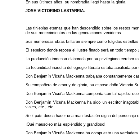
En sus últimos años, su nombradía llegó hasta la gloria.
JOSE VICTORINO LASTARRIA.
Las tinieblas eternas que han descendido sobre los restos mor
de sus merecimientos en las generaciones venideras.
Sus numerosas obras brillarán siempre como fúlgidas estrellas
El sepulcro donde reposa el ilustre finado será en todo tiempo
La producción inmensa elaborada por su privilegiado cerebro ra
La fecundidad inaudita del egregio literato estaba auxiliada por
Don Benjamín Vicuña Mackenna trabajaba constantemente casi 
Su compañera de amor y de gloria, su esposa doña Victoria Su
Don Benjamín Vicuña Mackenna componía con tal rapidez que, en 
Don Benjamín Vicuña Mackenna ha sido un escritor inagotable, 
viajes, etc., etc.
Si el país desea hacer una manifestación digna del personaje 
¡Qué mausoleo más espléndido y grandioso!
Don Benjamín Vicuña Mackenna ha compuesto una verdadera b