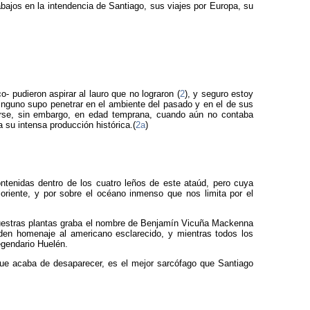
abajos en la intendencia de Santiago, sus viajes por Europa, su
- pudieron aspirar al lauro que no lograron (
2
), y seguro estoy
ninguno supo penetrar en el ambiente del pasado y en el de sus
dirse, sin embargo, en edad temprana, cuando aún no contaba
 su intensa producción histórica.(
2a
)
 contenidas dentro de los cuatro leños de este ataúd, pero cuya
oriente, y por sobre el océano inmenso que nos limita por el
 nuestras plantas graba el nombre de Benjamín Vicuña Mackenna
nden homenaje al americano esclarecido, y mientras todos los
egendario Huelén.
o que acaba de desaparecer, es el mejor sarcófago que Santiago