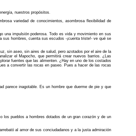
energía, nuestros propósitos.
mbrosa variedad de conocimientos, asombrosa flexibilidad de
ago una impulsión poderosa. Todo es vida y movimiento en sus
nta sus hombres, cuenta sus escudos -¡cuenta triste!- ve qué se
 sin aseo, sin aires de salud, pero azotados por el aire de la
nalizar el Mapocho, que permitirá crear nuevos barrios. ¿Las
xplorar fuentes que las alimenten. ¿Hay en uno de los costados
es a convertir las rocas en paseo. Pues a hacer de las rocas
idad parece inagotable. Es un hombre que duerme de pie y que
ias o los pueblos a hombres dotados de un gran corazón y de un
 arrebató al amor de sus conciudadanos y a la justa admiración