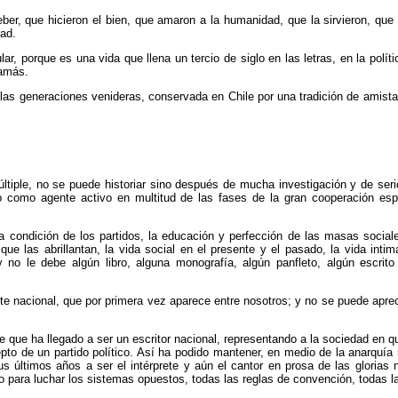
, que hicieron el bien, que amaron a la humanidad, que la sirvieron, que la 
dad.
r, porque es una vida que llena un tercio de siglo en las letras, en la polític
jamás.
as generaciones venideras, conservada en Chile por una tradición de amistad
tiple, no se puede historiar sino después de mucha investigación y de seri
do como agente activo en multitud de las fases de la gran cooperación es
la condición de los partidos, la educación y perfección de las masas socia
 que las abrillantan, la vida social en el presente y el pasado, la vida in
 no le debe algún libro, alguna monografía, algún panfleto, algún escrit
e nacional, que por primera vez aparece entre nosotros; y no se puede aprec
e ha llegado a ser un escritor nacional, representando a la sociedad en qu
to de un partido político. Así ha podido mantener, en medio de la anarquía
 últimos años a ser el intérprete y aún el cantor en prosa de las glorias 
 para luchar los sistemas opuestos, todas las reglas de convención, todas la