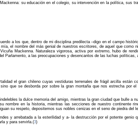
Mackenna: su educación en el colegio, su intervención en la política, sus tr
rdo a los que, dentro de mi disciplina predilecta –digo en el campo histórico
a mía, el nombre del más genial de nuestros escritores, de aquel que como 
 Vicuña Mackenna. Naturaleza vigorosa, activa por extremo, hubo de ren
del Parlamento, a las preocupaciones y desencantos de las luchas políticas, a
talidad el gran chileno cuyas vestiduras terrenales de frágil arcilla están
 sino que se desborda por sobre la gran montaña que nos estrecha por el 
 indelebles la dulce memoria del amigo, mientras la gran ciudad que bulle a
su nombre en la historia, mientras las secciones de nuestro continente ri
tiguan su respeto, depositemos sus nobles cenizas en el seno de piedra del l
ndes y arrebatada a la esterilidad y a- la destrucción por el potente geni
la y para servirla.(
3
)