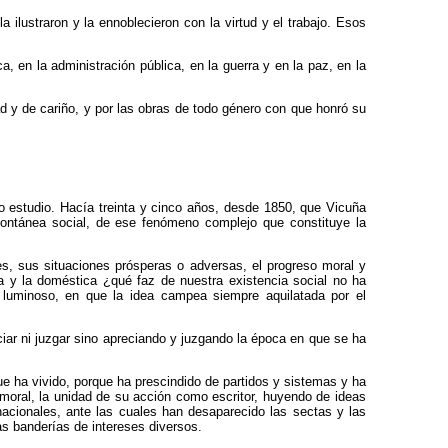
ilustraron y la ennoblecieron con la virtud y el trabajo. Esos
a, en la administración pública, en la guerra y en la paz, en la
 y de cariño, y por las obras de todo género con que honró su
o estudio. Hacía treinta y cinco años, desde 1850, que Vicuña
pontánea social, de ese fenómeno complejo que constituye la
les, sus situaciones prósperas o adversas, el progreso moral y
tima y la doméstica ¿qué faz de nuestra existencia social no ha
o luminoso, en que la idea campea siempre aquilatada por el
iar ni juzgar sino apreciando y juzgando la época en que se ha
e ha vivido, porque ha prescindido de partidos y sistemas y ha
 moral, la unidad de su acción como escritor, huyendo de ideas
nacionales, ante las cuales han desaparecido las sectas y las
s banderías de intereses diversos.