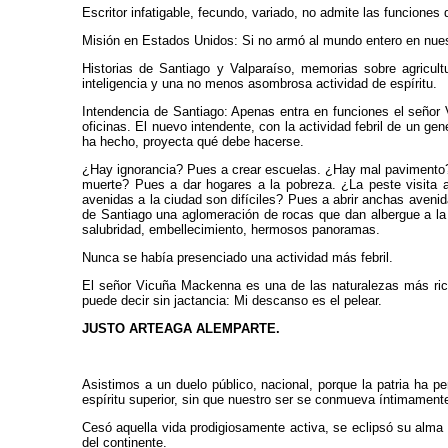
Escritor infatigable, fecundo, variado, no admite las funciones
Misión en Estados Unidos: Si no armó al mundo entero en nuestra
Historias de Santiago y Valparaíso, memorias sobre agricul
inteligencia y una no menos asombrosa actividad de espíritu.
Intendencia de Santiago: Apenas entra en funciones el señor
oficinas. El nuevo intendente, con la actividad febril de un g
ha hecho, proyecta qué debe hacerse.
¿Hay ignorancia? Pues a crear escuelas. ¿Hay mal pavimento? P
muerte? Pues a dar hogares a la pobreza. ¿La peste visita a
avenidas a la ciudad son difíciles? Pues a abrir anchas aveni
de Santiago una aglomeración de rocas que dan albergue a la
salubridad, embellecimiento, hermosos panoramas.
Nunca se había presenciado una actividad más febril.
El señor Vicuña Mackenna es una de las naturalezas más rica
puede decir sin jactancia: Mi descanso es el pelear.
JUSTO ARTEAGA ALEMPARTE.
Asistimos a un duelo público, nacional, porque la patria ha p
espíritu superior, sin que nuestro ser se conmueva íntimamente
Cesó aquella vida prodigiosamente activa, se eclipsó su alma 
del continente.