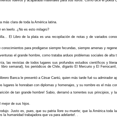
ientos nuevos y acaparaba materiales para sus libros. Como dice el poeta C
.
ia más clara de toda la América latina.
 en leerlo. ¿No es esto milagro?
illa... El Libro de la plata es una recopilación de notas y de variados co
 de conocimientos para prodigarse siempre fecundas, siempre amenas y regene
aventuras el grande hombre, como trataba arduos problemas sociales de alta t
a, las revistas de todos lugares sus profundos estudios científicos y literar
o semanal), los periódicos de Chile, díganlo El Mercurio y El Ferrocarril, 
 librero Banca le presentó a César Cantú, quien más tarde fué su admirador a
 lugares le honraban con diplomas y homenajes, y su nombre es el más con
ición de tan grande hombre! Sabio, derramó a torrentes sus principios, y l
l mejor de sus hijos.
o produjo. Justo es, pues, que su patria llore su muerte; que la América toda 
es la humanidad trabajadora que va para adelante!. .