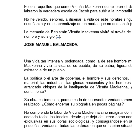
Felices aquellos que como Vicuña Mackenna cumplieron el deber
labraron la verdadera escala de Jacob para subir a la inmortali
No he venido, señores, a diseñar la vida de este hombre singula
enseñanza y en el aprendizaje de un mortal que no descansó 
La memoria de Benjamín Vicuña Mackenna vivirá al través de l
nombre y su siglo (
1
).
JOSE MANUEL BALMACEDA.
Una vida tan intensa y prolongada, como la de ese hombre múl
Mackenna vivía la vida de su pueblo, de su patria, figuran
existencia de un pueblo.
La política o el arte de gobernar, el hombre y sus derechos, 
material, las industrias, las glorias nacionales y los hombres
arrancado chispas de la inteligencia de Vicuña Mackenna, y
sentimiento?
Su obra es inmensa, porque es la de un escritor verdaderament
realizado. ¿Cómo encerrar su biografía en pocas páginas?
No comprendo la labor de Vicuña Mackenna sino imaginándome qu
acatado todos los ideales, desde que dejó de luchar como adep
exclusivas en sus obras sociológicas, y consagrándose en sus
pequeñas verdades, todas las esferas en que se habían situado