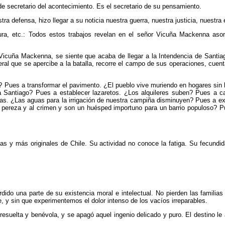
 de secretario del acontecimiento. Es el secretario de su pensamiento.
 defensa, hizo llegar a su noticia nuestra guerra, nuestra justicia, nuestra 
tura, etc.: Todos estos trabajos revelan en el señor Vicuña Mackenna aso
 Vicuña Mackenna, se siente que acaba de llegar a la Intendencia de Santi
eneral que se apercibe a la batalla, recorre el campo de sus operaciones, cue
ues a transformar el pavimento. ¿El pueblo vive muriendo en hogares sin luz,
 Santiago? Pues a establecer lazaretos. ¿Los alquileres suben? Pues a ca
das. ¿Las aguas para la irrigación de nuestra campiña disminuyen? Pues a e
 pereza y al crimen y son un huésped importuno para un barrio populoso? Pu
s y más originales de Chile. Su actividad no conoce la fatiga. Su fecund
erdido una parte de su existencia moral e intelectual. No pierden las famil
, y sin que experimentemos el dolor intenso de los vacíos irreparables.
resuelta y benévola, y se apagó aquel ingenio delicado y puro. El destino le