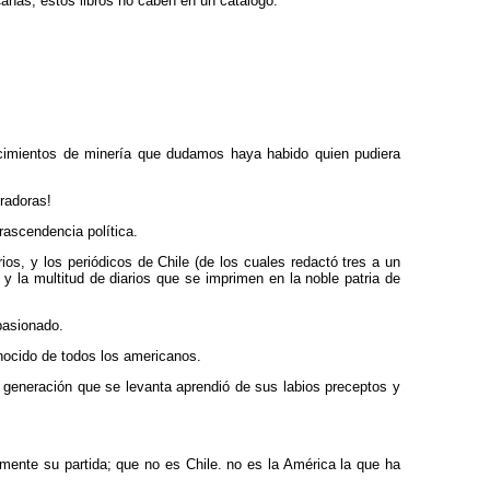
añas, estos libros no caben en un catálogo.
nocimientos de minería que dudamos haya habido quien pudiera
radoras!
rascendencia política.
ios, y los periódicos de Chile (de los cuales redactó tres a un
y la multitud de diarios que se imprimen en la noble patria de
pasionado.
ocido de todos los americanos.
a generación que se levanta aprendió de sus labios preceptos y
lamente su partida; que no es Chile. no es la América la que ha