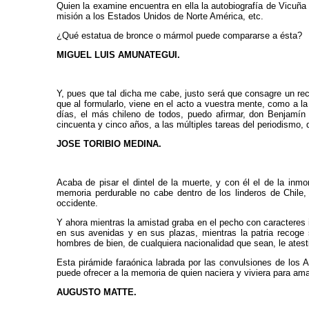
Quien la examine encuentra en ella la autobiografía de Vicuña 
misión a los Estados Unidos de Norte América, etc.
¿Qué estatua de bronce o mármol puede compararse a ésta?
MIGUEL LUIS AMUNATEGUI.
Y, pues que tal dicha me cabe, justo será que consagre un recue
que al formularlo, viene en el acto a vuestra mente, como a l
días, el más chileno de todos, puedo afirmar, don Benjamín
cincuenta y cinco años, a las múltiples tareas del periodismo, 
JOSE TORIBIO MEDINA.
Acaba de pisar el dintel de la muerte, y con él el de la inmor
memoria perdurable no cabe dentro de los linderos de Chile,
occidente.
Y ahora mientras la amistad graba en el pecho con caracteres
en sus avenidas y en sus plazas, mientras la patria recoge 
hombres de bien, de cualquiera nacionalidad que sean, le ates
Esta pirámide faraónica labrada por las convulsiones de los A
puede ofrecer a la memoria de quien naciera y viviera para amar
AUGUSTO MATTE.