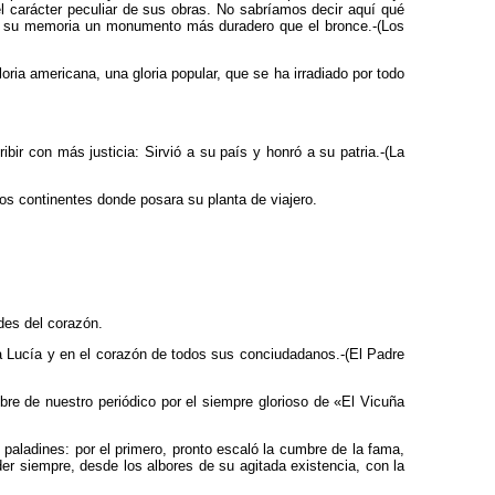
 el carácter peculiar de sus obras. No sabríamos decir aquí qué
ó a su memoria un monumento más duradero que el bronce.-(Los
ia americana, una gloria popular, que se ha irradiado por todo
ir con más justicia: Sirvió a su país y honró a su patria.-(La
los continentes donde posara su planta de viajero.
des del corazón.
ta Lucía y en el corazón de todos sus conciudadanos.-(El Padre
re de nuestro periódico por el siempre glorioso de «El Vicuña
 paladines: por el primero, pronto escaló la cumbre de la fama,
er siempre, desde los albores de su agitada existencia, con la