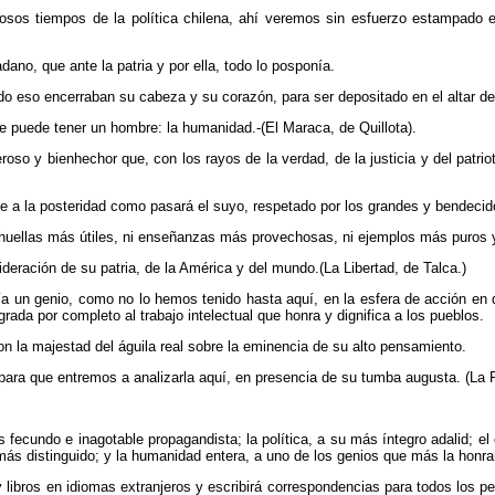
scosos tiempos de la política chilena, ahí veremos sin esfuerzo estampado
no, que ante la patria y por ella, todo lo posponía.
 todo eso encerraban su cabeza y su corazón, para ser depositado en el altar de
puede tener un hombre: la humanidad.-(El Maraca, de Quillota).
so y bienhechor que, con los rayos de la verdad, de la justicia y del patrioti
 a la posteridad como pasará el suyo, respetado por los grandes y bendecido
i huellas más útiles, ni enseñanzas más provechosas, ni ejemplos más puros y
ideración de su patria, de la América y del mundo.(La Libertad, de Talca.)
a un genio, como no lo hemos tenido hasta aquí, en la esfera de acción en q
ada por completo al trabajo intelectual que honra y dignifica a los pueblos.
con la majestad del águila real sobre la eminencia de su alto pensamiento.
 para que entremos a analizarla aquí, en presencia de su tumba augusta. (La 
s fecundo e inagotable propagandista; la política, a su más íntegro adalid; el 
 más distinguido; y la humanidad entera, a uno de los genios que más la honr
libros en idiomas extranjeros y escribirá correspondencias para todos los pe