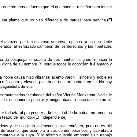
su cerebro más esfuerzo que el que hace el ruiseñor para lanzar
 una pluma que no hizo diferencia de patrias para servirla.(El
el corazón por tan dolorosa sorpresa, apenas si nos es dable
iteratos, al esforzado campeón de los derechos y las libertades
ea de bosquejar el cuadro de sus méritos insignes ni hacer la
la gloria de su nombre. Y porque todos le conocían fué amado y
 noble causa hizo vibrar su acento varonil, sincero y noble en
 más pura y elevada poesía de nuestra patria literaria. No hay
pagandista de ella.
 extraordinarias facultades del señor Vicuña Mackenna. Nadie le
z del sentimiento popular, y ningún diarista hubo que, como él,
r todavía al progreso y a la felicidad de la patria, no tenemos
n teatro del mundo.-(El Independiente).
eas y de una gran independencia de carácter; pero no es allí
sal de escritor que asombró a sus contemporáneos y asombrará
comparable a la suya. Y lo mismo cuando emprendía un trabajo