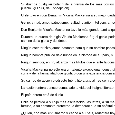
Si abrimos cualquier boletín de la prensa de los más borra
pueblo. -(El Sur, de Concepción).
Chile tuvo en don Benjamín Vicuña Mackenna a su mejor ciudada
Genio, virtud, amor, patriotismo, lealtad, cariño, inteligencia,
Don Benjamín Vicuña Mackenna tuvo la más grande familia que 
Durante un cuarto de siglo Vicuña Mackenna fu¿ el genio podero
camino de la gloria y del deber.
Ningún escritor hizo jamás bastante para que su nombre pasase
Ningún hombre público dejó nunca en la historia de su país, n
Ningún servidor, en fin, alcanzó más títulos que él ante la cons
Vicuña Mackenna no sólo era un talento excepcional; constituí
cuna y de la humanidad que glorificó con una existencia consagr
Su campo de acción predilecto fué la literatura; allí se cernía 
La nación entera conoce demasiado la vida del insigne literato
El país entero está de duelo.
Chile ha perdido a su hijo más esclarecido; las letras, a su má
fortuna, a su constante protector; la democracia, a su apóstol
¿Quién, con más entusiasmo y cariño a su país, redactará hoy 