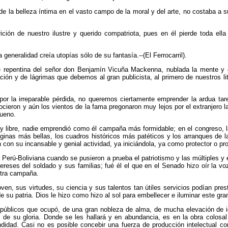
 de la belleza íntima en el vasto campo de la moral y del arte, no costaba a 
ción de nuestro ilustre y querido compatriota, pues en él pierde toda ella
generalidad creía utopías sólo de su fantasía.--(El Ferrocarril).
te repentina del señor don Benjamín Vicuña Mackenna, nublada la mente y 
ación y de lágrimas que debemos al gran publicista, al primero de nuestros l
 por la irreparable pérdida, no queremos ciertamente emprender la ardua tar
ocieron y aún los vientos de la fama pregonaron muy lejos por el extranjero 
bueno.
 y libre, nadie emprendió como él campaña más formidable; en el congreso, la
ginas más bellas, los cuadros históricos más patéticos y los arranques de la
con su incansable y genial actividad, ya iniciándola, ya como protector o pro
a Perú-Boliviana cuando se pusieron a prueba el patriotismo y las múltiples y
tereses del soldado y sus familias; fué él el que en el Senado hizo oír la vo
stra campaña.
en, sus virtudes, su ciencia y sus talentos tan útiles servicios podían presta
e su patria. Dios le hizo como hizo al sol para embellecer e iluminar este gra
úblicos que ocupó, de una gran nobleza de alma, de mucha elevación de id
l de su gloria. Donde se les hallará y en abundancia, es en la obra colo
ndidad. Casi no es posible concebir una fuerza de producción intelectual 