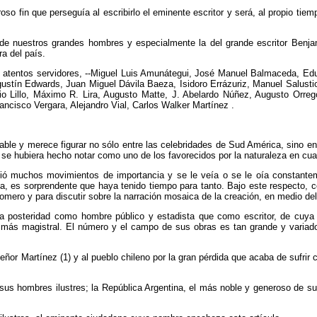
so fin que perseguía al escribirlo el eminente escritor y será, al propio tie
 nuestros grandes hombres y especialmente la del grande escritor Benja
ra del país.
atentos servidores, --Miguel Luis Amunátegui, José Manuel Balmaceda, Edu
gustín Edwards, Juan Miguel Dávila Baeza, Isidoro Errázuriz, Manuel Salusti
ebio Lillo, Máximo R. Lira, Augusto Matte, J. Abelardo Núñez, Augusto Orreg
ancisco Vergara, Alejandro Vial, Carlos Walker Martínez .
 y merece figurar no sólo entre las celebridades de Sud América, sino entr
se hubiera hecho notar como uno de los favorecidos por la naturaleza en cual
igió muchos movimientos de importancia y se le veía o se le oía constante
ta, es sorprendente que haya tenido tiempo para tanto. Bajo este respecto
ero y para discutir sobre la narración mosaica de la creación, en medio del t
 posteridad como hombre público y estadista que como escritor, de cuya
a más magistral. El número y el campo de sus obras es tan grande y variad
or Martínez (1) y al pueblo chileno por la gran pérdida que acaba de sufrir
 hombres ilustres; la República Argentina, el más noble y generoso de sus 