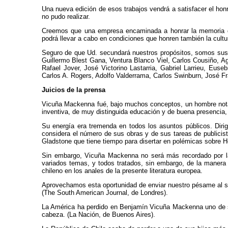
Una nueva edición de esos trabajos vendrá a satisfacer el honro
no pudo realizar.
Creemos que una empresa encaminada a honrar la memoria de
podrá llevar a cabo en condiciones que honren también la cultu
Seguro de que Ud. secundará nuestros propósitos, somos sus 
Guillermo Blest Gana, Ventura Blanco Viel, Carlos Cousiño, A
Rafael Jover, José Victorino Lastarria, Gabriel Larrieu, Eus
Carlos A. Rogers, Adolfo Valderrama, Carlos Swinburn, José Fr
Juicios de la prensa
Vicuña Mackenna fué, bajo muchos conceptos, un hombre notable
inventiva, de muy distinguida educación y de buena presencia, 
Su energía era tremenda en todos los asuntos públicos. Dir
considera el número de sus obras y de sus tareas de publicis
Gladstone que tiene tiempo para disertar en polémicas sobre Hom
Sin embargo, Vicuña Mackenna no será más recordado por la
variados temas, y todos tratados, sin embargo, de la maner
chileno en los anales de la presente literatura europea.
Aprovechamos esta oportunidad de enviar nuestro pésame al señ
(The South American Journal, de Londres).
La América ha perdido en Benjamín Vicuña Mackenna uno de sus
cabeza. (La Nación, de Buenos Aires).