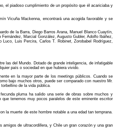
mpo, el piadoso cumplimiento de un propósito que él acariciaba y
mín Vicuña Mackenna, encontrará una acogida favorable y se
ardo de la Barra, Diego Barros Arana, Manuel Blanco Cuaytín,
o Fernández, Marcial González, Augusto Gubler, Adolfo Ibáñez,
o Luco, Luis Percira, Carlos T. Robinet, Zorobabel Rodríguez,
e las del Mundo. Dotado de grande inteligencia, de infatigable
quier país o sociedad en que hubiera vivido.
mente en la mayor parte de los meetings públicos. Cuando se
, como bajo muchos otros, puede ser comparado con nuestro Mr.
orbellino de la vida pública.
 fecunda pluma ha salido una serie de obras sobre muchos y
o que tenemos muy pocos paralelos de este eminente escritor
 con la muerte de este hombre notable a una edad tan temprana.
amigos de ultracordillera, y Chile un gran corazón y una gran