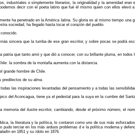
os, industriales o simplemente literarios, la originalidad y la amenidad eran
í podemos decir con el poeta latino que fué él mismo quien con ellos elev
te ha penetrado en la América latina. Su gloria es al mismo tiempo una glor
stra sociedad, ha llegado hasta tocar el corazón del pueblo.
 conocido.
s sincera que la tumba de ese gran escritor, y sobre pocas se podrá escrib
a patria que tanto amó y que dió a conocer, con su brillante pluma, en todos 
Chile: la sombra de la montaña aumenta con la distancia.
el grande hombre de Chile.
 predilectos de su alma.
todas las inspiraciones levantadas del pensamiento y a todas las sensibilida
l pico del Aconcagua, tiene ya el pedestal para la suya en la cumbre del San
a memoria del ilustre escritor, cambiando, desde el próximo número, el nomb
ica, la literatura y la política, lo contaron como uno de sus más esforzados
o pudo terciar en los más arduos problemas d e la política moderna y defend
paladín en 1851 y su ídolo en 1876.