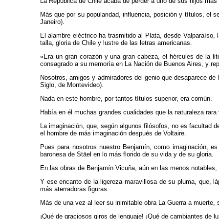
La República de Chile acaba de perder a uno de sus hijos más 
Más que por su popularidad, influencia, posición y títulos, el
Janeiro).
El alambre eléctrico ha trasmitido al Plata, desde Valparaíso,
talla, gloria de Chile y lustre de las letras americanas.
«Era un gran corazón y una gran cabeza, el hércules de la lite
consagrado a su memoría en La Nación de Buenos Aires, y rep
Nosotros, amigos y admiradores del genio que desaparece de la 
Siglo, de Montevideo).
Nada en este hombre, por tantos títulos superior, era común.
Había en él muchas grandes cualidades que la naturaleza rara 
La imaginación, que, según algunos filósofos, no es facultad
el hombre de más imaginación después de Voltaire.
Pues para nosotros nuestro Benjamín, como imaginación, es m
baronesa de Stäel en lo más florido de su vida y de su gloria.
En las obras de Benjamín Vicuña, aún en las menos notables, 
Y ese encanto de la ligereza maravillosa de su pluma, que, láp
más aterradoras figuras.
Más de una vez al leer su inimitable obra La Guerra a muerte,
¡Qué de graciosos giros de lenguaje! ¡Qué de cambiantes de luz 