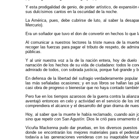
Y esta prodigalidad de genio, de poder artístico, de expansión
sus dulcísimos cantos en la oscuridad de la noche.
La América, pues, debe cubrirse de luto, al saber la desapari
Mercurio).
Era un soñador que tuvo el don de convertir en hechos lo que la 
Al comunicar a nuestros lectores la triste nueva de la muer
recoger las fuerzas para pagar el tributo de respeto, de admir
públicas.
Y al unir nuestra voz a la de la nación entera, hoy de duelo
narración de los hechos de su vida de ciudadano: todos le con
admirado de todos, con sobrada justicia, porque fué grande y 
En defensa de la libertad del sufragio verdaderamente popular
las más señaladas ocasiones; y en sus libros se hallan las pá
casi obra de progreso o bienestar que no haya contado también 
Pero fue en los tiempos azarosos de la guerra contra la alianz
aventajó entonces en celo y actividad en el servicio de los in
comprendiera el alcance y el desarrollo del gran drama de nue
Hoy, al saber que la muerte le había reclamado, cuando aún jov
sino que repetir con San Agustín: Dios le crió para ornamento d
Vicuña Mackenna pudo dar pruebas, en los diversos puestos p
donde se encontrarán los mejores materiales para el pedesta
todavía a las generaciones venideras con su inagotable fecu