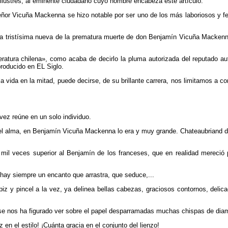
ilustres, al eminente ciudadano cuyo nombre encabeza este artículo.
 señor Vicuña Mackenna se hizo notable por ser uno de los más laboriosos y 
 la tristísima nueva de la prematura muerte de don Benjamín Vicuña Mackenna,
ratura chilena», como acaba de decirlo la pluma autorizada del reputado autor
roducido en EL Siglo.
vida en la mitad, puede decirse, de su brillante carrera, nos limitamos a co
vez reúne en un solo individuo.
 del alma, en Benjamín Vicuña Mackenna lo era y muy grande. Chateaubriand
il veces superior al Benjamín de los franceses, que en realidad mereció po
hay siempre un encanto que arrastra, que seduce,...
iz y pincel a la vez, ya delinea bellas cabezas, graciosos contornos, delic
 se nos ha figurado ver sobre el papel desparramadas muchas chispas de diam
en el estilo! ¡Cuánta gracia en el conjunto del lienzo!