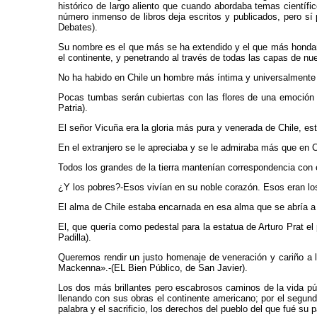
histórico de largo aliento que cuando abordaba temas científic
número inmenso de libros deja escritos y publicados, pero s
Debates).
Su nombre es el que más se ha extendido y el que más hondamen
el continente, y penetrando al través de todas las capas de nue
No ha habido en Chile un hombre más íntima y universalmente
Pocas tumbas serán cubiertas con las flores de una emoción má
Patria).
El señor Vicuña era la gloria más pura y venerada de Chile, est
En el extranjero se le apreciaba y se le admiraba más que en 
Todos los grandes de la tierra mantenían correspondencia con 
¿Y los pobres?-Esos vivían en su noble corazón. Esos eran los
El alma de Chile estaba encarnada en esa alma que se abría a 
El, que quería como pedestal para la estatua de Arturo Prat e
Padilla).
Queremos rendir un justo homenaje de veneración y cariño a l
Mackenna».-(EL Bien Público, de San Javier).
Los dos más brillantes pero escabrosos caminos de la vida públ
llenando con sus obras el continente americano; por el segund
palabra y el sacrificio, los derechos del pueblo del que fué su 