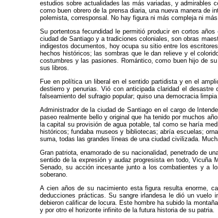
estudios sobre actualidades las más variadas, y admirables co
como buen obrero de la prensa diaria, una nueva manera de intere
polemista, corresponsal. No hay figura ni más compleja ni más 
Su portentosa fecundidad le permitió producir en cortos años
ciudad de Santiago y a tradiciones coloniales, son obras maest
indigestos documentos, hoy ocupa su sitio entre los escritore
hechos históricos; las sombras que le dan relieve y el colorid
costumbres y las pasiones. Romántico, como buen hijo de su t
sus libros.
Fue en política un liberal en el sentido partidista y en el ampl
destierro y penurias. Vió con anticipada claridad el desastre d
falseamiento del sufragio popular; quiso una democracia limpia
Administrador de la ciudad de Santiago en el cargo de Inten
paseo realmente bello y original que ha tenido por muchos año
la capital su provisión de agua potable, tal como se haría med
históricos; fundaba museos y bibliotecas; abría escuelas; orna
suma, todas las grandes líneas de una ciudad civilizada. Much
Gran patriota, enamorado de su nacionalidad, penetrado de una f
sentido de la expresión y audaz progresista en todo, Vicuña 
Senado, su acción incesante junto a los combatientes y a l
soberano.
A cien años de su nacimiento esta figura resulta enorme, ca
deducciones prácticas. Su sangre irlandesa le dió un vuelo
debieron calificar de locura. Este hombre ha subido la montaña
y por otro el horizonte infinito de la futura historia de su patria.