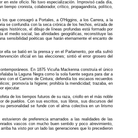
r en este oficio. No tuvo especialización. Improvisó cada día,
n tiempo cronista, colaborador, crítico, propagandista, político,
los que consagró a Portales, a O'Higgins, a los Carrera, a la
oria se confundía con la seca crónica de los hechos, erizada de
jos históricos, el dibujo de líneas profundas está formado por
a el medio social, las afinidades geográficas, reconstituye las
una sensibilidad poéticas que harán eternamente el encanto de
or ella se batió en la prensa y en el Parlamento, por ella sufrió
ervención oficial en las elecciones; sintió el error grosero del
s contemporáneos. En 1875 Vicuña Mackenna construía el único
señalaba la Laguna Negra como la sola fuente segura para dar a
urbano con el Camino de Cintura; defendía los escasos recuerdos
licos; promovía la higiene; prohibía la mendicidad; trazaba, en
r ejecutar.
ofeta de los tiempos futuros de su raza, criollo en el más noble
r de pueblos. Con sus escritos, sus libros, sus discursos del
u personalidad se funde con el alma colectiva en un lirismo
 estuvieron de preferencia amarrados a las realidades de las
honrados vascos con mucho buen sentido y poco atrevimiento,
arriba ha visto por un lado las generaciones que lo precedieron