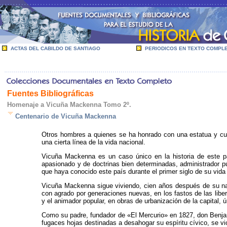
ACTAS DEL CABILDO DE SANTIAGO
PERIODICOS EN TEXTO COMPL
Fuentes Bibliográficas
Homenaje a Vicuña Mackenna Tomo 2º.
Centenario de Vicuña Mackenna
Otros hombres a quienes se ha honrado con una estatua y cuyo
una cierta línea de la vida nacional.
Vicuña Mackenna es un caso único en la historia de este país
apasionado y de doctrinas bien determinadas, administrador pú
que haya conocido este país durante el primer siglo de su vida
Vicuña Mackenna sigue viviendo, cien años después de su naci
con agrado por generaciones nuevas, en los fastos de las liber
y el animador popular, en obras de urbanización de la capital,
Como su padre, fundador de «El Mercurio» en 1827, don Benjamí
fugaces hojas destinadas a desahogar su espíritu cívico, se vio