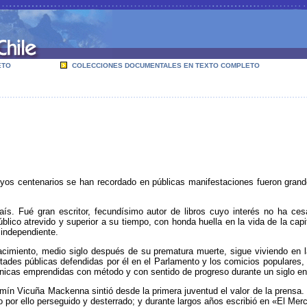
ETO
COLECCIONES DOCUMENTALES EN TEXTO COMPLETO
s centenarios se han recordado en públicas manifestaciones fueron grandes
. Fué gran escritor, fecundísimo autor de libros cuyo interés no ha cesado
blico atrevido y superior a su tiempo, con honda huella en la vida de la ca
 independiente.
miento, medio siglo después de su prematura muerte, sigue viviendo en las
tades públicas defendidas por él en el Parlamento y los comicios populares, e
 únicas emprendidas con método y con sentido de progreso durante un siglo en
n Vicuña Mackenna sintió desde la primera juventud el valor de la prensa. 
 por ello perseguido y desterrado; y durante largos años escribió en «El Mercu