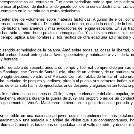
rrespondencias del extranjero. Fué como periodista todo lo que se puede se
sar al público, de ilustrarlo, de guiarlo por cierta senda doctrinaria. Era a u
completa en la historia de nuestro periodismo.
 centenares de volúmenes sobre materias históricas. Algunos de ellos, como 
ras de nuestra literatura. Discutido en su tiempo, cuando la noción de la hist
s de historia más amenos y más evocadores de lengua española. En sus traba
o han sido la obra de su prodigiosa imaginación. Y así evoca edades, resucit
iempo, aplica a los hombres y, los hechos de otra edad una adivinación y 
io sentido etimológico de la palabra. Amó sobre todas las cosas la libertad, p
el partido liberal entregado al favor gubernativo y habituado a vivir de la int
 y honrada.
dente, se adelantó sesenta años a su tiempo y fué mal comprendido por su
s Santiago, ese Cerro de Santa Lucía, obra de un vidente y de un patriota; 
io siglo después; construía el Mercado Central; trataba de limitar el radio 
ba la ciudad de parques y jardines; ofrecía al pueblo sus primeros baños púb
as de ellas sólo han sido ejecutadas años después y algunas están todavía po
e mística en los destinos de Chile, intérprete elocuente del alma popular, pr
Mackenna alcanza durante la guerra de 1879, las proporciones de un conducto
os gobernantes, Vicuña Mackenna ilumina con su genio todo ese período y s
si increíble en una nacionalidad joven cuyos entendimientos más preclaros
 imaginativo y una audacia y claridad de visión que sus contemporáneos, 
 iluminada mientras los demás se quedaban en el valle sombrío, y desde allá 