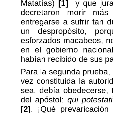
Matatías)
[1]
y que jura
decretaron morir más
entregarse a sufrir tan d
un despropósito, porq
esforzados macabeos, no 
en el gobierno naciona
habían recibido de sus p
Para la segunda prueba,
vez constituida la autor
sea, debía obedecerse, 
del apóstol:
qui potestati
[2]
. ¡Qué prevaricació